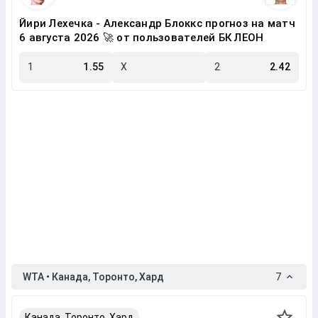
Йири Лехечка - Александр Блоккс прогноз на матч
6 августа 2026 🚀 от пользователей БК ЛЕОН
1
1.55
X
2
2.42
WTA • Канада, Торонто, Хард
7
Канада, Торонто, Хард