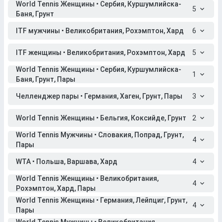
World Tennis Женщины • Сербия, Куршумлийска-
5
Баня, Грунт
ITF мужчины • Великобритания, Рохэмптон, Хард
6
ITF женщины • Великобритания, Рохэмптон, Хард
5
World Tennis Женщины • Сербия, Куршумлийска-
1
Баня, Грунт, Пары
Челленджер пары • Германия, Хаген, Грунт, Пары
3
World Tennis Женщины • Бельгия, Коксийде, Грунт
2
World Tennis Мужчины • Словакия, Попрад, Грунт,
4
Пары
WTA • Польша, Варшава, Хард
4
World Tennis Женщины • Великобритания,
4
Рохэмптон, Хард, Пары
World Tennis Женщины • Германия, Лейпциг, Грунт,
4
Пары