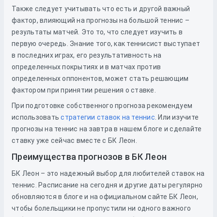
Также следует учитывать что есть и другой важный
фактор, влияющий на прогнозы на большой теннис –
результаты матчей. Это то, что следует изучить в
первую очередь. Знание того, как теннисист выступает
в последних играх, его результативность на
определенных покрытиях и в матчах против
определенных оппонентов, может стать решающим
фактором при принятии решения о ставке.
При подготовке собственного прогноза рекомендуем
использовать
стратегии ставок на теннис
. Или изучите
прогнозы на теннис на завтра в нашем блоге и сделайте
ставку уже сейчас вместе с БК Леон.
Преимущества прогнозов в БК Леон
БК Леон – это надежный выбор для любителей ставок на
теннис. Расписание на сегодня и другие даты регулярно
обновляются в блоге и на официальном сайте БК Леон,
чтобы болельщики не пропустили ни одного важного