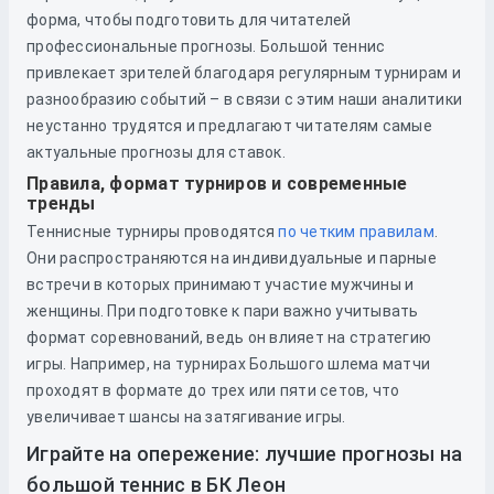
форма, чтобы подготовить для читателей
профессиональные прогнозы. Большой теннис
привлекает зрителей благодаря регулярным турнирам и
разнообразию событий – в связи с этим наши аналитики
неустанно трудятся и предлагают читателям самые
актуальные прогнозы для ставок.
Правила, формат турниров и современные
тренды
Теннисные турниры проводятся
по четким правилам
.
Они распространяются на индивидуальные и парные
встречи в которых принимают участие мужчины и
женщины. При подготовке к пари важно учитывать
формат соревнований, ведь он влияет на стратегию
игры. Например, на турнирах Большого шлема матчи
проходят в формате до трех или пяти сетов, что
увеличивает шансы на затягивание игры.
Играйте на опережение: лучшие прогнозы на
большой теннис в БК Леон