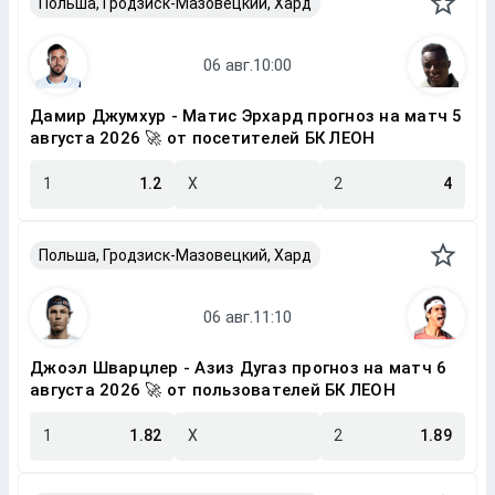
Польша, Гродзиск-Мазовецкий, Хард
Дамир Джумхур - Матис Эрхард прогноз на матч 5
августа 2026 🚀 от посетителей БК ЛЕОН
1
1.2
X
2
4
Польша, Гродзиск-Мазовецкий, Хард
Джоэл Шварцлер - Азиз Дугаз прогноз на матч 6
августа 2026 🚀 от пользователей БК ЛЕОН
1
1.82
X
2
1.89