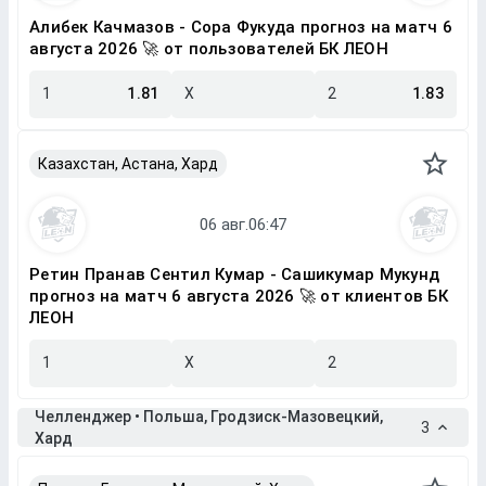
Алибек Качмазов - Сора Фукуда прогноз на матч 6
августа 2026 🚀 от пользователей БК ЛЕОН
1
1.81
X
2
1.83
Казахстан, Астана, Хард
Ретин Пранав Сентил Кумар - Сашикумар Мукунд
прогноз на матч 6 августа 2026 🚀 от клиентов БК
ЛЕОН
1
X
2
Челленджер • Польша, Гродзиск-Мазовецкий,
3
Хард