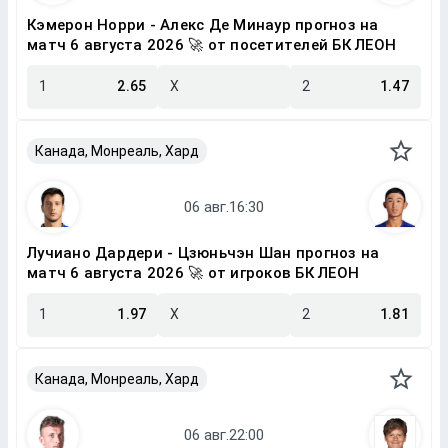
Кэмерон Норри - Алекс Де Минаур прогноз на
матч 6 августа 2026 🚀 от посетителей БК ЛЕОН
1
2.65
X
2
1.47
Канада, Монреаль, Хард
Лучиано Дардери - Цзюньчэн Шан прогноз на
матч 6 августа 2026 🚀 от игроков БК ЛЕОН
1
1.97
X
2
1.81
Канада, Монреаль, Хард