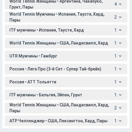
World Tennis Женщины • Аргентина, Чакабуко,
4
Грунт, Пары
World Tennis Мужчины • Испания, Таусте, Хард,
2
Пары
ITF мужчины • Испания, Таусте, Хард
1
World Tennis Женщины • США, Ландисвилл, Хард
1
UTR Мужчины • Гамбург
1
Россия • Лига Про (3-й Сет - Супер Тай-брейк)
1
Россия • АТТ Тольятти
1
ITF мужчины • Бельгия, Эйпен, Грунт
1
World Tennis Женщины • США, Ландисвилл, Хард,
2
Пары
ATP Челленджер • США, Лексингтон, Хард, Пары
1