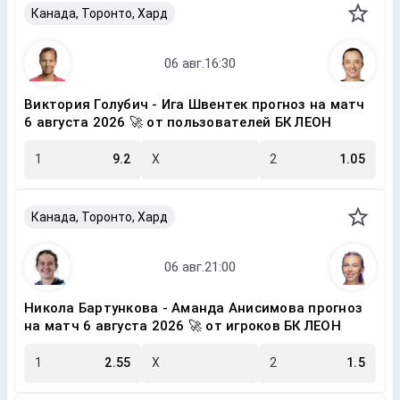
Канада, Торонто, Хард
Виктория Голубич - Ига Швентек прогноз на матч
6 августа 2026 🚀 от пользователей БК ЛЕОН
1
9.2
X
2
1.05
Канада, Торонто, Хард
Никола Бартункова - Аманда Анисимова прогноз
на матч 6 августа 2026 🚀 от игроков БК ЛЕОН
1
2.55
X
2
1.5