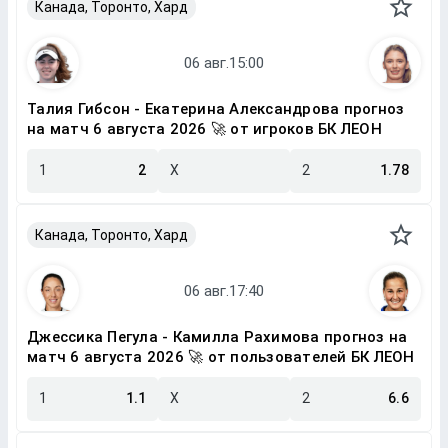
Канада, Торонто, Хард
Талия Гибсон - Екатерина Александрова прогноз
на матч 6 августа 2026 🚀 от игроков БК ЛЕОН
1
2
X
2
1.78
Канада, Торонто, Хард
Джессика Пегула - Камилла Рахимова прогноз на
матч 6 августа 2026 🚀 от пользователей БК ЛЕОН
1
1.1
X
2
6.6