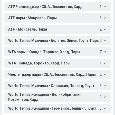
ATP Челленджер • США, Лексингтон, Хард
1
ATP пары • Монреаль, Пары
6
ATP • Монреаль, Пары
2
World Tennis Мужчины • Бельгия, Эйпен, Грунт, Пары
2
WTA пары • Канада, Торонто, Хард, Пары
7
WTA • Канада, Торонто, Хард, Пары
1
Челленджер пары • США, Лексингтон, Хард, Пары
2
World Tennis Мужчины • Словакия, Попрад, Грунт
5
World Tennis Женщины • Великобритания,
3
Рохэмптон, Хард
World Tennis Женщины • Германия, Лейпциг, Грунт
5