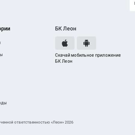
ории
БК Леон
и
зы
Скачай мобильное приложение
БК Леон
оды
иченной ответственностью «Леон» 2026