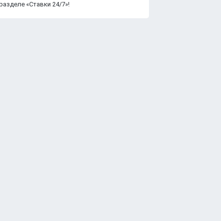
разделе «Ставки 24/7»!