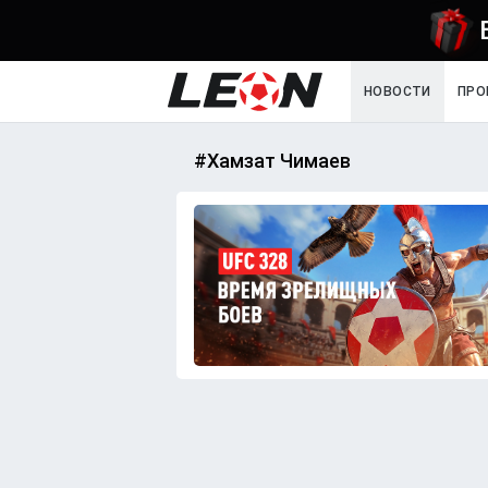
НОВОСТИ
ПРО
#Хамзат Чимаев