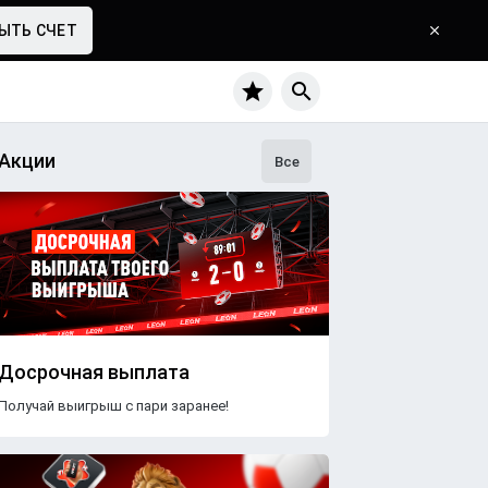
ЫТЬ СЧЕТ
Акции
Все
Досрочная выплата
Получай выигрыш с пари заранее!