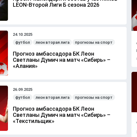
LEON-Второй Лиги Б сезона 2026
24.10.2025
футбол
леон вторая лига
прогнозы на спорт
Прогноз амбассадора БК Леон
Светланы Думич на матч «Сибирь» –
«‎Алания»
26.09.2025
футбол
леон вторая лига
прогнозы на спорт
Прогноз амбассадора БК Леон
Светланы Думич на матч «Сибирь» –
«‎Текстильщик»