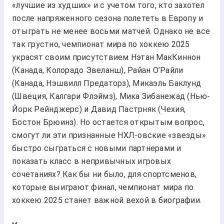
«лучшие из худших» и с учетом того, кто захотел
после напряженного сезона полететь в Европу и
отыграть не менее восьми матчей. Однако не все
так грустно, чемпионат мира по хоккею 2025
украсят своим присутствием Нэтан МакКиннон
(Канада, Колорадо Эвеланш), Райан О’Райли
(Канада, Нэшвилл Предаторз), Микаэль Баклунд
(Швеция, Калгари Флэймз), Мика Зибанежад (Нью-
Йорк Рейнджерс) и Давид Пастрняк (Чехия,
Бостон Брюинз). Но остается открытым вопрос,
смогут ли эти признанные НХЛ-овские «звезды»
быстро сыграться с новыми партнерами и
показать класс в непривычных игровых
сочетаниях? Как бы ни было, для спортсменов,
которые выиграют финал, чемпионат мира по
хоккею 2025 станет важной вехой в биографии.