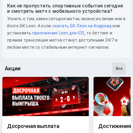
Как не пропустить спортивные события сегодня
и смотреть матч с мобильного устройства?
Узнать о том, какие сегодня матчи, можно из линии или в
блоге БК Leon. А если
скачать БК Леон на Андроид
или
установить
приложение Leon для iOS
, то беттинг и
прямая трансляция матча станут доступными 24/7 в
любом месте со стабильным интернет-сигналом.
Акции
Все
Досрочная выплата
Достижения