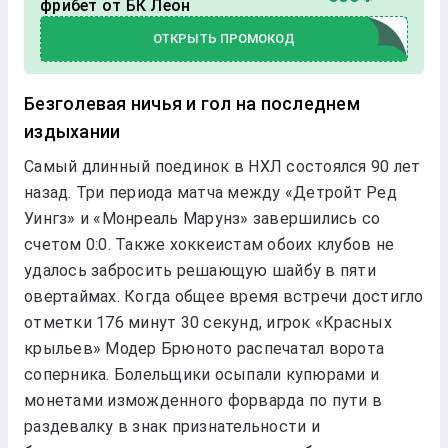
фрибет от БК Леон
ОТКРЫТЬ ПРОМОКОД
Безголевая ничья и гол на последнем
издыхании
Самый длинный поединок в НХЛ состоялся 90 лет
назад. Три периода матча между «Детройт Ред
Уингз» и «Монреаль Марунз» завершились со
счетом 0:0. Также хоккеистам обоих клубов не
удалось забросить решающую шайбу в пяти
овертаймах. Когда общее время встречи достигло
отметки 176 минут 30 секунд, игрок «Красных
крыльев» Модер Брюното распечатал ворота
соперника. Болельщики осыпали купюрами и
монетами изможденного форварда по пути в
раздевалку в знак признательности и