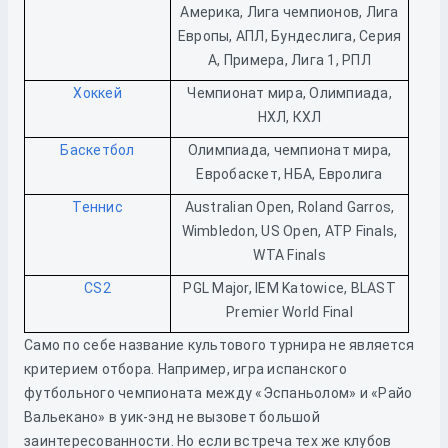
Америка, Лига чемпионов, Лига
Европы, АПЛ, Бундеслига, Серия
А, Примера, Лига 1, РПЛ
Хоккей
Чемпионат мира, Олимпиада,
НХЛ, КХЛ
Баскетбол
Олимпиада, чемпионат мира,
Евробаскет, НБА, Евролига
Теннис
Australian Open, Roland Garros,
Wimbledon, US Open, ATP Finals,
WTA Finals
CS2
PGL Major, IEM Katowice, BLAST
Premier World Final
Само по себе название культового турнира не является
критерием отбора. Например, игра испанского
футбольного чемпионата между «Эспаньолом» и «Райо
Вальекано» в уик-энд не вызовет большой
заинтересованности. Но если встреча тех же клубов