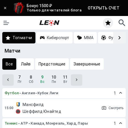
Бонус 1500 ₽
ОТКРЫТЬ СЧЕТ
Только для читателей блога
Топ матчи
Киберспорт
MMA
Футбол
Матчи
Все
Лайв
Предстоящие
Завершенные
7
8
9
10
11
Пт
Сб
Вс
Пн
Вт
Футбол
Англия
Кубок Лиги
1
Мансфилд
Смотреть
Шеффилд Юнайтед
Теннис
ATP
Канада, Монреаль, Хард, Пары
1