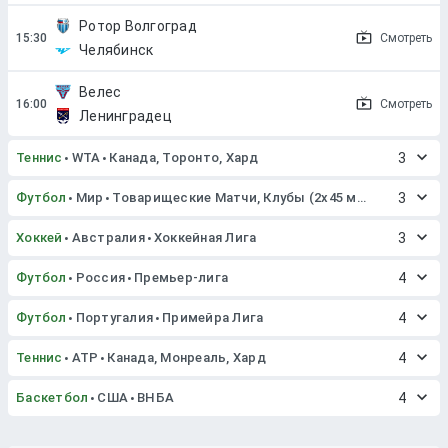
Ротор Волгоград
Смотреть
Челябинск
Велес
Смотреть
Ленинградец
Теннис
WTA
Канада, Торонто, Хард
3
Футбол
Мир
Товарищеские Матчи, Клубы (2x45 мин. или 2x40 мин.)
3
Хоккей
Австралия
Хоккейная Лига
3
Футбол
Россия
Премьер-лига
4
Футбол
Португалия
Примейра Лига
4
Теннис
ATP
Канада, Монреаль, Хард
4
Баскетбол
США
ВНБА
4