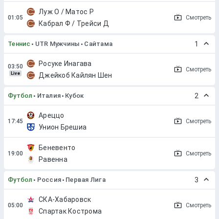
Луж О / Матос Р
Смотреть
Кабрал Ф / Трейси Д
Теннис
UTR Мужчины
Сайтама
1
Росуке Инагава
Смотреть
Live
Джейкоб Кайлян Шен
Футбол
Италия
Кубок
2
Ареццо
Смотреть
Унион Брешиа
Беневенто
Смотреть
Равенна
Футбол
Россия
Первая Лига
3
СКА-Хабаровск
Смотреть
Спартак Кострома