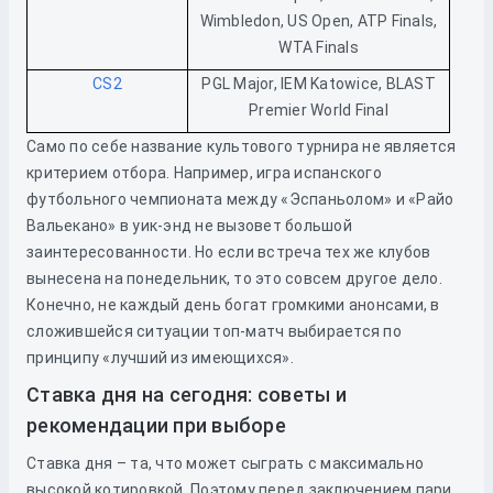
Wimbledon, US Open, ATP Finals,
WTA Finals
CS2
PGL Major, IEM Katowice, BLAST
Premier World Final
Само по себе название культового турнира не является
критерием отбора. Например, игра испанского
футбольного чемпионата между «Эспаньолом» и «Райо
Вальекано» в уик-энд не вызовет большой
заинтересованности. Но если встреча тех же клубов
вынесена на понедельник, то это совсем другое дело.
Конечно, не каждый день богат громкими анонсами, в
сложившейся ситуации топ-матч выбирается по
принципу «лучший из имеющихся».
Ставка дня на сегодня: советы и
рекомендации при выборе
Ставка дня – та, что может сыграть с максимально
высокой котировкой. Поэтому перед заключением пари