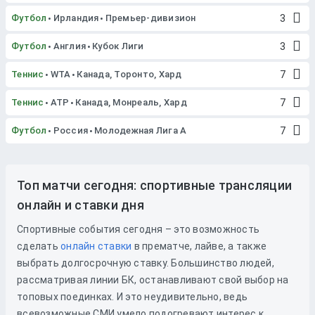
Футбол
Ирландия
Премьер-дивизион
3
Футбол
Англия
Кубок Лиги
3
Теннис
WTA
Канада, Торонто, Хард
7
Теннис
ATP
Канада, Монреаль, Хард
7
Футбол
Россия
Молодежная Лига А
7
Топ матчи сегодня: спортивные трансляции
онлайн и ставки дня
Спортивные события сегодня – это возможность
сделать
онлайн ставки
в прематче, лайве, а также
выбрать долгосрочную ставку. Большинство людей,
рассматривая линии БК, останавливают свой выбор на
топовых поединках. И это неудивительно, ведь
всевозможные СМИ умело подогревают интерес к