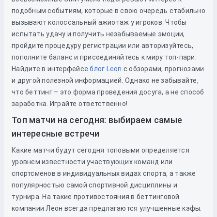
подобным событиям, которые в свою очередь стабильно
вызывают колоссальный ажиотаж у игроков. Чтобы
испытать удачу и получить незабываемые эмоции,
пройдите процедуру регистрации или авторизуйтесь,
пополните баланс и присоединяйтесь к миру топ-пари.
Найдите в интерфейсе
блог Leon
с обзорами, прогнозами
и другой полезной информацией. Однако не забывайте,
что беттинг – это форма проведения досуга, а не способ
заработка. Играйте ответственно!
Топ матчи на сегодня: выбираем самые
интересные встречи
Какие матчи будут сегодня топовыми определяется
уровнем известности участвующих команд или
спортсменов в индивидуальных видах спорта, а также
популярностью самой спортивной дисциплины и
турнира. На такие противостояния в беттинговой
компании Леон всегда предлагаются улучшенные кэфы.