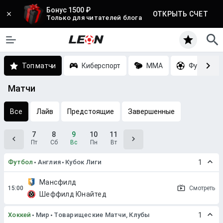
Бонус 1500 ₽
ОТКРЫТЬ СЧЕТ
Только для читателей блога
Топ матчи
Киберспорт
MMA
Футбол
Матчи
Все
Лайв
Предстоящие
Завершенные
7
8
9
10
11
Пт
Сб
Вс
Пн
Вт
Футбол
Англия
Кубок Лиги
1
Мансфилд
Смотреть
Шеффилд Юнайтед
Хоккей
Мир
Товарищеские Матчи, Клубы
1