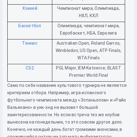
Хоккей
Чемпионат мира, Олимпиада,
НХЛ, КХЛ
Баскетбол
Олимпиада, чемпионат мира,
Евробаскет, НБА, Евролига
Теннис
Australian Open, Roland Garros,
Wimbledon, US Open, ATP Finals,
WTA Finals
CS2
PGL Major, IEM Katowice, BLAST
Premier World Final
Само по себе название культового турнира не является
критерием отбора. Например, игра испанского
футбольного чемпионата между «Эспаньолом» и «Райо
Вальекано» в уик-энд не вызовет большой
заинтересованности. Но если встреча тех же клубов
вынесена на понедельник, то это совсем другое дело.
Конечно, не каждый день богат громкими анонсами, в
сложившейся ситуации топ-матч выбирается по