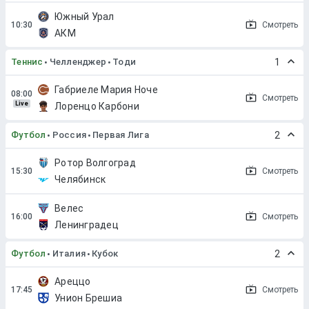
Южный Урал
Смотреть
АКМ
Теннис
Челленджер
Тоди
1
Габриеле Мария Ноче
Смотреть
Live
Лоренцо Карбони
Футбол
Россия
Первая Лига
2
Ротор Волгоград
Смотреть
Челябинск
Велес
Смотреть
Ленинградец
Футбол
Италия
Кубок
2
Ареццо
Смотреть
Унион Брешиа