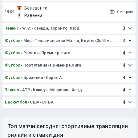
Беневенто
Смотреть
Равенна
Теннис
WTA
Канада, Торонто, Хард
3
Футбол
Мир
Товарищеские Матчи, Клубы (2x45 мин. или 2x40 мин.)
3
Футбол
Россия
Премьер-лига
4
Футбол
Португалия
Примейра Лига
4
Футбол
Бразилия
Серия A
4
Теннис
ATP
Канада, Монреаль, Хард
4
Баскетбол
США
ВНБА
4
Топ матчи сегодня: спортивные трансляции
онлайн и ставки дня