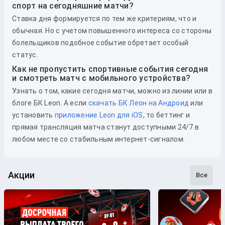
спорт на сегодняшние матчи?
Ставка дня формируется по тем же критериям, что и
обычная. Но с учетом повышенного интереса со стороны
болельщиков подобное событие обретает особый
статус.
Как не пропустить спортивные события сегодня
и смотреть матч с мобильного устройства?
Узнать о том, какие сегодня матчи, можно из линии или в
блоге БК Leon. А если
скачать БК Леон на Андроид
или
установить
приложение Leon для iOS
, то беттинг и
прямая трансляция матча станут доступными 24/7 в
любом месте со стабильным интернет-сигналом.
Акции
Все