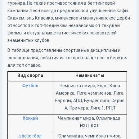
турнира. На такие противостояния в беттинговой
компании Леон всегда предлагаются улучшенные кэфы.
Скажем, эль Класико, миланское и манкунианское дерби
относятся к топ-поединкам независимо от текущей
формы и актуальных статистических показателей
знаменитых клубов.
В таблице представлены спортивные дисциплины и
соревнования, события из которых чаще всего берутся
для топ ставок.
Вид спорта
Чемпионаты
Футбол
Чемпионат мира, Евро, Копа
Америка, Лига чемпионов, Лига
Европы, АПЛ, Бундеслига, Серия
А, Примера, Лига 1, РПЛ
Хоккей
Чемпионат мира, Олимпиада,
НХЛ, КХЛ
Баскетбол
Олимпиада, чемпионат мира,