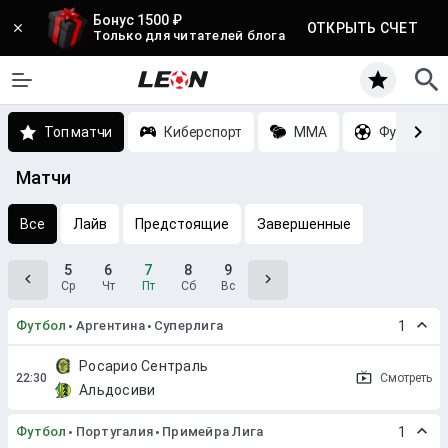
Бонус 1500 ₽
ОТКРЫТЬ СЧЕТ
Только для читателей блога
Топ матчи
Киберспорт
MMA
Футбол
Матчи
Все
Лайв
Предстоящие
Завершенные
5
6
7
8
9
Ср
Чт
Пт
Сб
Вс
Футбол
Аргентина
Суперлига
1
Росарио Сентраль
Смотреть
Альдосиви
Футбол
Португалия
Примейра Лига
1