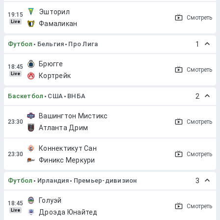
Эшторил
Смотреть
Live
Фамаликан
Футбол
Бельгия
Про Лига
1
Брюгге
Смотреть
Live
Кортрейк
Баскетбол
США
ВНБА
2
Вашингтон Мистикс
Смотреть
Атланта Дрим
Коннектикут Сан
Смотреть
Финикс Меркури
Футбол
Ирландия
Премьер-дивизион
3
Голуэй
Смотреть
Live
Дроэда Юнайтед