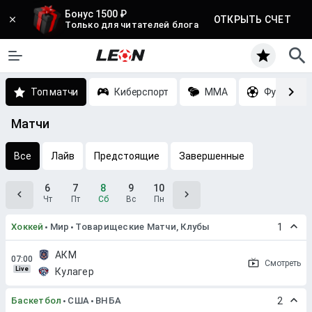
Бонус 1500 ₽
ОТКРЫТЬ СЧЕТ
Только для читателей блога
Топ матчи
Киберспорт
MMA
Футбол
Матчи
Все
Лайв
Предстоящие
Завершенные
6
7
8
9
10
Чт
Пт
Сб
Вс
Пн
Хоккей
Мир
Товарищеские Матчи, Клубы
1
АКМ
Смотреть
Live
Кулагер
Баскетбол
США
ВНБА
2