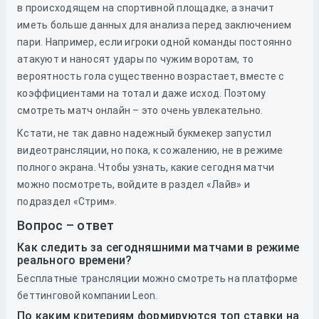
в происходящем на спортивной площадке, а значит
иметь больше данных для анализа перед заключением
пари. Например, если игроки одной команды постоянно
атакуют и наносят удары по чужим воротам, то
вероятность гола существенно возрастает, вместе с
коэффициентами на тотал и даже исход. Поэтому
смотреть матч онлайн – это очень увлекательно.
Кстати, не так давно надежный букмекер запустил
видеотрансляции, но пока, к сожалению, не в режиме
полного экрана. Чтобы узнать, какие сегодня матчи
можно посмотреть, войдите в раздел «Лайв» и
подраздел «Стрим».
Вопрос – ответ
Как следить за сегодняшними матчами в режиме
реального времени?
Бесплатные трансляции можно смотреть на платформе
беттинговой компании Leon.
По каким критериям формируются топ ставки на