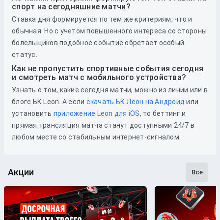
спорт на сегодняшние матчи?
Ставка дня формируется по тем же критериям, что и
обычная. Но с учетом повышенного интереса со стороны
болельщиков подобное событие обретает особый
статус.
Как не пропустить спортивные события сегодня
и смотреть матч с мобильного устройства?
Узнать о том, какие сегодня матчи, можно из линии или в
блоге БК Leon. А если
скачать БК Леон на Андроид
или
установить
приложение Leon для iOS
, то беттинг и
прямая трансляция матча станут доступными 24/7 в
любом месте со стабильным интернет-сигналом.
Акции
Все