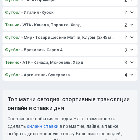
2
Футбол
Италия
Кубок
2
Теннис
WTA
Канада, Торонто, Хард
2
Футбол
Мир
Товарищеские Матчи, Клубы (2x45 мин. или 2x40 мин.)
2
Футбол
Бразилия
Серия A
3
Теннис
ATP
Канада, Монреаль, Хард
3
Футбол
Аргентина
Суперлига
4
Топ матчи сегодня: спортивные трансляции
онлайн и ставки дня
Спортивные события сегодня – это возможность
сделать
онлайн ставки
в прематче, лайве, а также
выбрать долгосрочную ставку. Большинство людей,