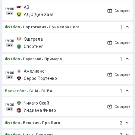
АЗ
Смотреть
Live
АДО Ден Хааг
Футбол
Португалия
Примейра Лига
1
Эштрела
Смотреть
Live
Спортинг
Футбол
Парагвай
Примера
1
Амелиано
Смотреть
Live
Серро Портеньо
Баскетбол
США
ВНБА
1
Чикаго Скай
Смотреть
Live
Индиана Фивер
Футбол
Бельгия
Про Лига
2
Футбол
Чили
Примера