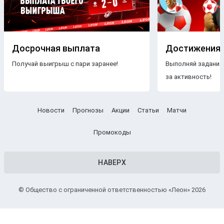
Досрочная выплата
Достижения
Получай выигрыш с пари заранее!
Выполняй задания
за активность!
Новости
Прогнозы
Акции
Статьи
Матчи
Промокоды
НАВЕРХ
© Общество с ограниченной ответственностью «Леон» 2026