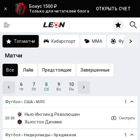
Бонус 1500 ₽
ОТКРЫТЬ СЧЕТ
Только для читателей блога
Топ матчи
Киберспорт
MMA
Футбол
Матчи
Все
Лайв
Предстоящие
Завершенные
6
7
8
9
10
Чт
Пт
Сб
Вс
Пн
Футбол
США
МЛС
1
Нью-Ингленд Революшен
Смотреть
Хьюстон Динамо
Футбол
Нидерланды
Эредивизи
1