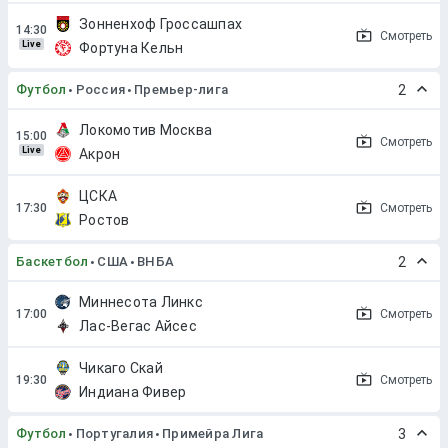
Зонненхоф Гроссашпах
Смотреть
Live
Фортуна Кельн
Футбол
Россия
Премьер-лига
2
Локомотив Москва
Смотреть
Live
Акрон
ЦСКА
Смотреть
Ростов
Баскетбол
США
ВНБА
2
Миннесота Линкс
Смотреть
Лас-Вегас Айсес
Чикаго Скай
Смотреть
Индиана Фивер
Футбол
Португалия
Примейра Лига
3