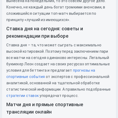
вынесена на понедельник, то это совсем другое дело.
Конечно, не каждый день богат громкими анонсами, в
сложившейся ситуации топ-матч выбирается по
принципу «лучший из имеющихся».
Ставка дня на сегодня: советы и
рекомендации при выборе
Ставка дня – та, что может сыграть с максимально
высокой котировкой. Поэтому перед заключением пари
все матчи на сегодня одинаково интересны. Легальный
букмекер Леон создает на своих ресурсах оптимальные
условия для беттинга и предлагает
прогнозы на
спортивные события
от экспертов с профессиональной
аналитикой, основанной на тщательной обработке
статистической информации. А правильно подобранные
стратегии ставок
упорядочат процесс.
Матчи дня и прямые спортивные
трансляции онлайн