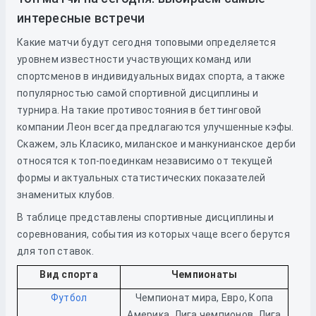
интересные встречи
Какие матчи будут сегодня топовыми определяется
уровнем известности участвующих команд или
спортсменов в индивидуальных видах спорта, а также
популярностью самой спортивной дисциплины и
турнира. На такие противостояния в беттинговой
компании Леон всегда предлагаются улучшенные кэфы.
Скажем, эль Класико, миланское и манкунианское дерби
относятся к топ-поединкам независимо от текущей
формы и актуальных статистических показателей
знаменитых клубов.
В таблице представлены спортивные дисциплины и
соревнования, события из которых чаще всего берутся
для топ ставок.
Вид спорта
Чемпионаты
Футбол
Чемпионат мира, Евро, Копа
Америка, Лига чемпионов, Лига