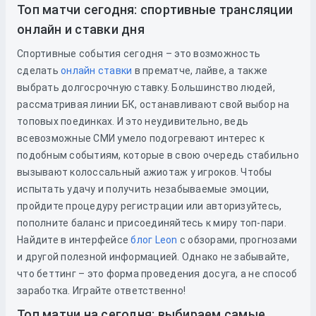
Топ матчи сегодня: спортивные трансляции
онлайн и ставки дня
Спортивные события сегодня – это возможность
сделать
онлайн ставки
в прематче, лайве, а также
выбрать долгосрочную ставку. Большинство людей,
рассматривая линии БК, останавливают свой выбор на
топовых поединках. И это неудивительно, ведь
всевозможные СМИ умело подогревают интерес к
подобным событиям, которые в свою очередь стабильно
вызывают колоссальный ажиотаж у игроков. Чтобы
испытать удачу и получить незабываемые эмоции,
пройдите процедуру регистрации или авторизуйтесь,
пополните баланс и присоединяйтесь к миру топ-пари.
Найдите в интерфейсе
блог Leon
с обзорами, прогнозами
и другой полезной информацией. Однако не забывайте,
что беттинг – это форма проведения досуга, а не способ
заработка. Играйте ответственно!
Топ матчи на сегодня: выбираем самые