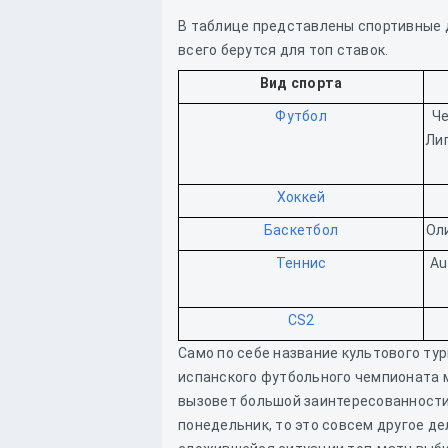
В таблице представлены спортивные 
всего берутся для топ ставок.
Вид спорта
Футбол
Че
Лиг
Хоккей
Баскетбол
Ол
Теннис
Au
CS2
Само по себе название культового тур
испанского футбольного чемпионата м
вызовет большой заинтересованности.
понедельник, то это совсем другое де