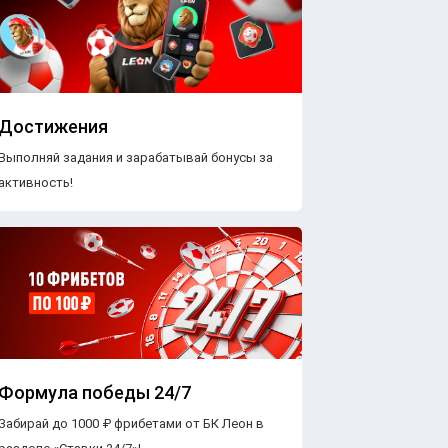
Достижения
Выполняй задания и зарабатывай бонусы за
активность!
Формула победы 24/7
Забирай до 1000 ₽ фрибетами от БК Леон в