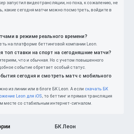
ер запустил видеотрансляции, но пока, к сожалению, не
ь, какие сегодня матчи можно посмотреть, войдите в
тчами в режиме реального времени?
ть на платформе беттинговой компании Leon.
 топ ставки на спорт на сегодняшние матчи?
итериям, что и обычная. Но с учетом повышенного
добное событие обретает особый статус.
обытия сегодня и смотреть матч с мобильного
жно из линии или в блоге БК Leon. А если
скачать БК
ожение Leon для iOS
, то беттинг и прямая трансляция
м месте со стабильным интернет-сигналом.
ории
БК Леон