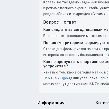
Кстати, не так давно надежный букмек
в режиме полного экрана. Чтобы узнат
раздел «Лайв» и подраздел «Стрим».
Вопрос – ответ
Как следить за сегодняшними ма
Бесплатные трансляции можно смотре
По каким критериям формируются
Ставка дня формируется по тем же кр
интереса со стороны болельщиков по
Как не пропустить спортивные с
устройства?
Узнать о том, какие сегодня матчи, мо
Леон на Андроид
или установить
прил
матча станут доступными 24/7 в любо
Информация
Катег