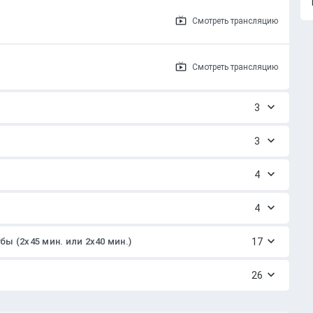
Смотреть
трансляцию
Смотреть
трансляцию
3
3
4
4
ы (2x45 мин. или 2x40 мин.)
17
26