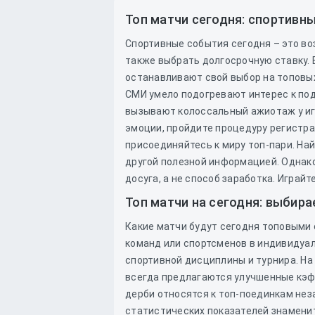
Топ матчи сегодня: спортивны
Спортивные события сегодня – это в
также выбрать долгосрочную ставку. 
останавливают свой выбор на топовых
СМИ умело подогревают интерес к по
вызывают колоссальный ажиотаж у иг
эмоции, пройдите процедуру регистра
присоединяйтесь к миру топ-пари. На
другой полезной информацией. Однако
досуга, а не способ заработка. Играй
Топ матчи на сегодня: выбир
Какие матчи будут сегодня топовыми
команд или спортсменов в индивидуал
спортивной дисциплины и турнира. На
всегда предлагаются улучшенные кэфы
дерби относятся к топ-поединкам нез
статистических показателей знамени