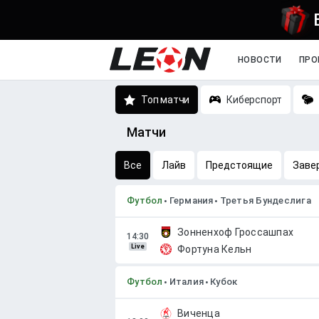
НОВОСТИ
ПРО
Топ матчи
Киберспорт
Матчи
Все
Лайв
Предстоящие
Заве
Футбол
Германия
Третья Бундеслига
Зонненхоф Гроссашпах
Live
Фортуна Кельн
Футбол
Италия
Кубок
Виченца