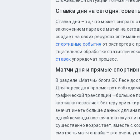
сложившейся ситуации топ-матч выби
Ставка дня на сегодня: сове
Ставка дня – та, что может сыграть 
заключением пари все матчи на сегод
создает на своих ресурсах оптимальн
спортивные события
от экспертов с п
тщательной обработке статистическ
ставок
упорядочат процесс.
Матчи дня и прямые спортивн
В разделе «Матчи» блога БК Леон дос
Для перехода к просмотру необходим
графической трансляции – большое 
картинка позволяет беттеру ориентир
значит иметь больше данных для анал
одной команды постоянно атакуют и н
существенно возрастает, вместе с ко
смотреть матч онлайн – это очень ув