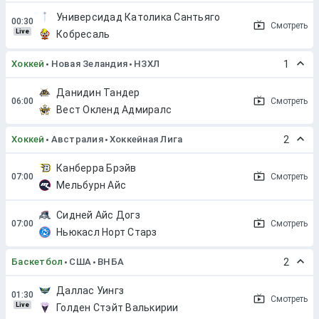
Универсидад Католика Сантьяго
Смотреть
Live
Кобресаль
Хоккей
Новая Зеландия
НЗХЛ
1
Данидин Тандер
Смотреть
Вест Окленд Адмиралс
Хоккей
Австралия
Хоккейная Лига
2
Канберра Брэйв
Смотреть
Мельбурн Айс
Сидней Айс Догз
Смотреть
Ньюкасл Норт Старз
Баскетбол
США
ВНБА
2
Даллас Уингз
Смотреть
Live
Голден Стэйт Валькирии