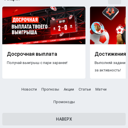
Досрочная выплата
Достижения
Получай выигрыш с пари заранее!
Выполняй задания
за активность!
Новости
Прогнозы
Акции
Статьи
Матчи
Промокоды
НАВЕРХ