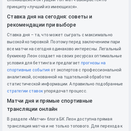
принципу «лучший из имеющихся».
Ставка дня на сегодня: советы и
рекомендации при выборе
Ставка дня – та, что может сыграть с максимально
высокой котировкой. Поэтому перед заключением пари
все матчи на сегодня одинаково интересны. Легальный
букмекер Леон создает на своих ресурсах оптимальные
условия для беттинга и предлагает
прогнозы на
спортивные события
от экспертов с профессиональной
аналитикой, основанной на тщательной обработке
статистической информации. А правильно подобранные
стратегии ставок
упорядочат процесс.
Матчи дня и прямые спортивные
трансляции онлайн
В разделе «Матчи» блога БК Леон доступна прямая
трансляция матча и не только топового. Для перехода к