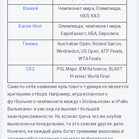
Хоккей
Чемпионат мира, Олимпиада,
НХЛ, КХЛ
Баскетбол
Олимпиада, чемпионат мира,
Евробаскет, НБА, Евролига
Теннис
Australian Open, Roland Garros,
Wimbledon, US Open, ATP Finals,
WTA Finals
CS2
PGL Major, IEM Katowice, BLAST
Premier World Final
Само по себе название культового турнира не является
критерием отбора. Например, игра испанского
футбольного чемпионата между «Эспаньолом» и «Райо
Вальекано» в уик-энд не вызовет большой
заинтересованности. Но если встреча тех же клубов
вынесена на понедельник, то это совсем другое дело.
Конечно, не каждый день богат громкими анонсами, в
сложившейся ситуации топ-матч выбирается по