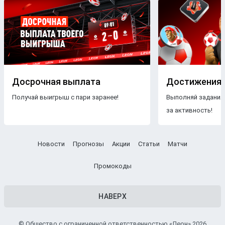
Досрочная выплата
Достижения
Получай выигрыш с пари заранее!
Выполняй задания
за активность!
Новости
Прогнозы
Акции
Статьи
Матчи
Промокоды
НАВЕРХ
© Общество с ограниченной ответственностью «Леон» 2026