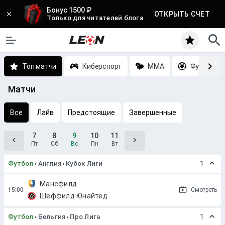
Бонус 1500 ₽
ОТКРЫТЬ СЧЕТ
Только для читателей блога
Топ матчи
Киберспорт
MMA
Футбол
Матчи
Все
Лайв
Предстоящие
Завершенные
7
8
9
10
11
Пт
Сб
Вс
Пн
Вт
Футбол
Англия
Кубок Лиги
1
Мансфилд
Смотреть
Шеффилд Юнайтед
Футбол
Бельгия
Про Лига
1