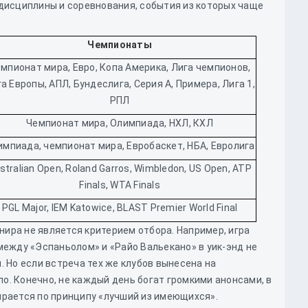
дисциплины и соревнования, события из которых чаще
Чемпионаты
мпионат мира, Евро, Копа Америка, Лига чемпионов,
а Европы, АПЛ, Бундеслига, Серия А, Примера, Лига 1,
РПЛ
Чемпионат мира, Олимпиада, НХЛ, КХЛ
импиада, чемпионат мира, Евробаскет, НБА, Евролига
stralian Open, Roland Garros, Wimbledon, US Open, ATP
Finals, WTA Finals
PGL Major, IEM Katowice, BLAST Premier World Final
нира не является критерием отбора. Например, игра
ежду «Эспаньолом» и «Райо Вальекано» в уик-энд не
 Но если встреча тех же клубов вынесена на
ло. Конечно, не каждый день богат громкими анонсами, в
рается по принципу «лучший из имеющихся».