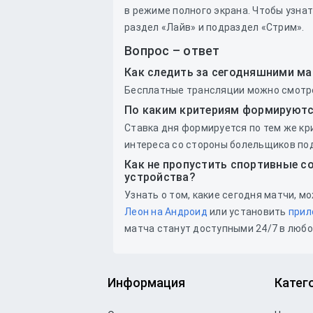
в режиме полного экрана. Чтобы узнат
раздел «Лайв» и подраздел «Стрим».
Вопрос – ответ
Как следить за сегодняшними ма
Бесплатные трансляции можно смотре
По каким критериям формируются
Ставка дня формируется по тем же кр
интереса со стороны болельщиков по
Как не пропустить спортивные с
устройства?
Узнать о том, какие сегодня матчи, мо
Леон на Андроид
или установить
прил
матча станут доступными 24/7 в любо
Информация
Катег