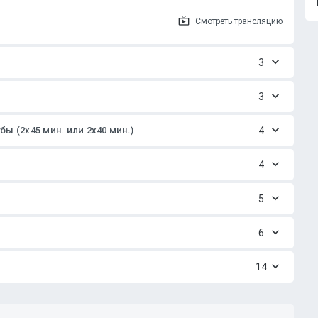
Смотреть
трансляцию
3
3
ы (2x45 мин. или 2x40 мин.)
4
4
5
6
14