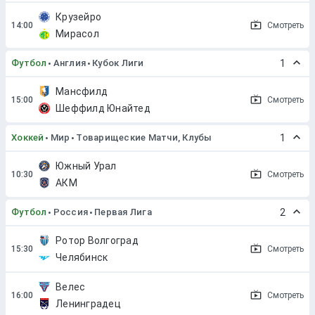
Крузейро
Смотреть
Мирасол
Футбол
Англия
Кубок Лиги
1
Мансфилд
Смотреть
Шеффилд Юнайтед
Хоккей
Мир
Товарищеские Матчи, Клубы
1
Южный Урал
Смотреть
АКМ
Футбол
Россия
Первая Лига
2
Ротор Волгоград
Смотреть
Челябинск
Велес
Смотреть
Ленинградец