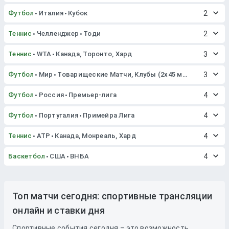
Футбол
Италия
Кубок
2
Теннис
Челленджер
Тоди
2
Теннис
WTA
Канада, Торонто, Хард
3
Футбол
Мир
Товарищеские Матчи, Клубы (2x45 мин. или 2x40 мин.)
3
Футбол
Россия
Премьер-лига
4
Футбол
Португалия
Примейра Лига
4
Теннис
ATP
Канада, Монреаль, Хард
4
Баскетбол
США
ВНБА
4
Топ матчи сегодня: спортивные трансляции
онлайн и ставки дня
Спортивные события сегодня – это возможность