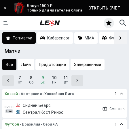
Бонус 1500 ₽
ОТКРЫТЬ СЧЕТ
Только для читателей блога
Топ матчи
Киберспорт
MMA
Футбол
Матчи
Все
Лайв
Предстоящие
Завершенные
7
8
9
10
11
Пт
Сб
Вс
Пн
Вт
Хоккей
Австралия
Хоккейная Лига
1
Сидней Беарс
Смотреть
Live
Сентрал Кост Ринос
Футбол
Бразилия
Серия A
1