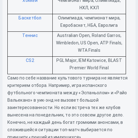
Хоккей
Чемпионат мира, Олимпиада,
НХЛ, КХЛ
Баскетбол
Олимпиада, чемпионат мира,
Евробаскет, НБА, Евролига
Теннис
Australian Open, Roland Garros,
Wimbledon, US Open, ATP Finals,
WTA Finals
CS2
PGL Major, IEM Katowice, BLAST
Premier World Final
Само по себе название культового турнира не является
критерием отбора. Например, игра испанского
футбольного чемпионата между «Эспаньолом» и «Райо
Вальекано» в уик-энд не вызовет большой
заинтересованности. Но если встреча тех же клубов
вынесена на понедельник, то это совсем другое дело.
Конечно, не каждый день богат громкими анонсами, в
сложившейся ситуации топ-матч выбирается по
принципу «лучший из имеющихся».