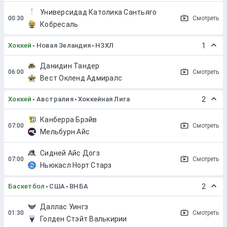
Универсидад Католика Сантьяго
Смотреть
Кобресаль
Хоккей
Новая Зеландия
НЗХЛ
1
Данидин Тандер
Смотреть
Вест Окленд Адмиралс
Хоккей
Австралия
Хоккейная Лига
2
Канберра Брэйв
Смотреть
Мельбурн Айс
Сидней Айс Догз
Смотреть
Ньюкасл Норт Старз
Баскетбол
США
ВНБА
2
Даллас Уингз
Смотреть
Голден Стэйт Валькирии