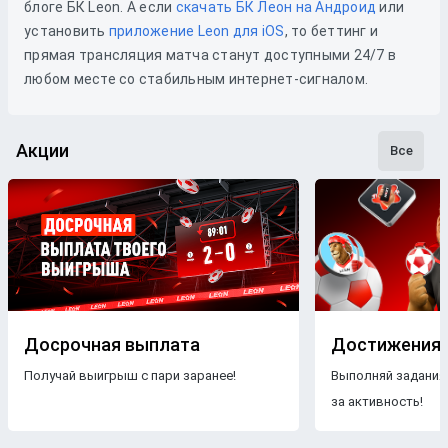
блоге БК Leon. А если
скачать БК Леон на Андроид
или
установить
приложение Leon для iOS
, то беттинг и
прямая трансляция матча станут доступными 24/7 в
любом месте со стабильным интернет-сигналом.
Акции
Все
Досрочная выплата
Достижения
Получай выигрыш с пари заранее!
Выполняй задания
за активность!