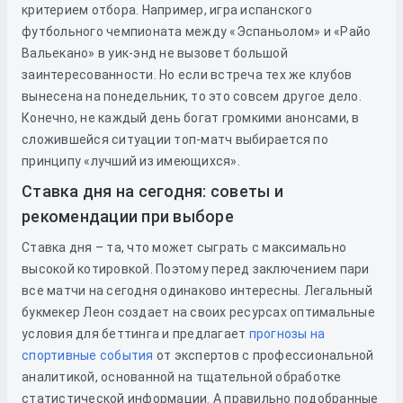
критерием отбора. Например, игра испанского
футбольного чемпионата между «Эспаньолом» и «Райо
Вальекано» в уик-энд не вызовет большой
заинтересованности. Но если встреча тех же клубов
вынесена на понедельник, то это совсем другое дело.
Конечно, не каждый день богат громкими анонсами, в
сложившейся ситуации топ-матч выбирается по
принципу «лучший из имеющихся».
Ставка дня на сегодня: советы и
рекомендации при выборе
Ставка дня – та, что может сыграть с максимально
высокой котировкой. Поэтому перед заключением пари
все матчи на сегодня одинаково интересны. Легальный
букмекер Леон создает на своих ресурсах оптимальные
условия для беттинга и предлагает
прогнозы на
спортивные события
от экспертов с профессиональной
аналитикой, основанной на тщательной обработке
статистической информации. А правильно подобранные