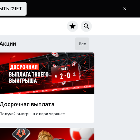
ЫТЬ СЧЕТ
Акции
с
CS2
Волейбол
Все
Досрочная выплата
Получай выигрыш с пари заранее!