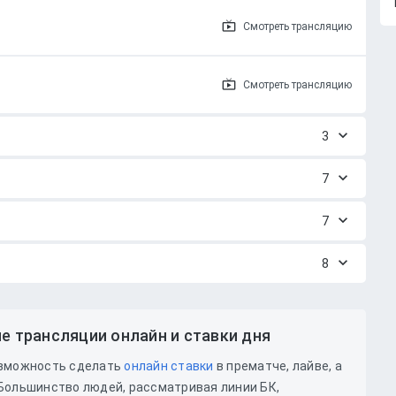
Смотреть
трансляцию
Смотреть
трансляцию
3
7
7
8
е трансляции онлайн и ставки дня
озможность сделать
онлайн ставки
в прематче, лайве, а
Большинство людей, рассматривая линии БК,