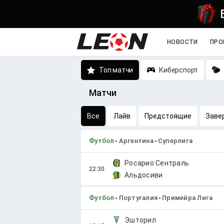
НОВОСТИ
ПРО
Топ матчи
Киберспорт
Матчи
Все
Лайв
Предстоящие
Заве
Футбол
Аргентина
Суперлига
Росарио Сентраль
Альдосиви
Футбол
Португалия
Примейра Лига
Эшторил