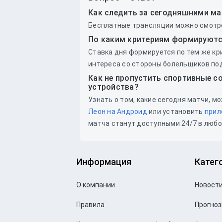
Как следить за сегодняшними ма
Бесплатные трансляции можно смотре
По каким критериям формируются
Ставка дня формируется по тем же кр
интереса со стороны болельщиков по
Как не пропустить спортивные с
устройства?
Узнать о том, какие сегодня матчи, мо
Леон на Андроид
или установить
прил
матча станут доступными 24/7 в любо
Информация
Катег
О компании
Новост
Правила
Прогно