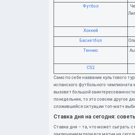
Футбол
Че
Лиг
Хоккей
Баскетбол
Ол
Теннис
Au
CS2
Само по себе название культового тур
испанского футбольного чемпионата м
вызовет большой заинтересованности.
понедельник, то это совсем другое де
сложившейся ситуации топ-матч выби
Ставка дня на сегодня: сове
Ставка дня – та, что может сыграть 
заключением пари все матчи на сегод