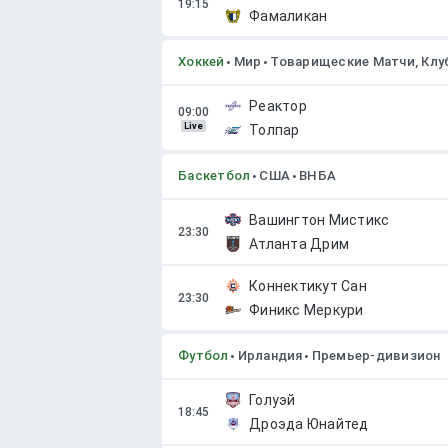
Фамаликан
Хоккей
Мир
Товарищеские Матчи, Кл
Реактор
Live
Толпар
Баскетбол
США
ВНБА
Вашингтон Мистикс
Атланта Дрим
Коннектикут Сан
Финикс Меркури
Футбол
Ирландия
Премьер-дивизион
Голуэй
Дроэда Юнайтед