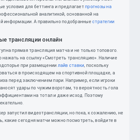
ые условия для беттинга и предлагает
прогнозы на
рофессиональной аналитикой, основанной на
ой информации. А правильно подобранные
стратегии
ые трансляции онлайн
тупна прямая трансляция матча и не только топового.
о нажать на ссылку «Смотреть трансляцию». Наличие
подспорье при размещении
лайв ставки
, поскольку
оваться в происходящем на спортивной площадке, а
иза перед заключением пари. Например, если игроки
аносят удары по чужим воротам, то вероятность гола
эффициентами на тотал и даже исход. Поэтому
лекательно.
ер запустил видеотрансляции, но пока, к сожалению, не
ь, какие сегодня матчи можно посмотреть, войдите в