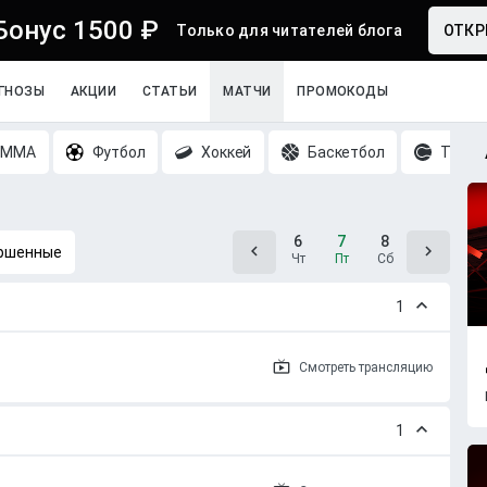
Бонус 1500 ₽
Только для читателей блога
ОТКР
ГНОЗЫ
АКЦИИ
СТАТЬИ
МАТЧИ
ПРОМОКОДЫ
MMA
Футбол
Хоккей
Баскетбол
Тенни
5
6
7
8
9
ршенные
Ср
Чт
Пт
Сб
Вс
1
Смотреть
трансляцию
1