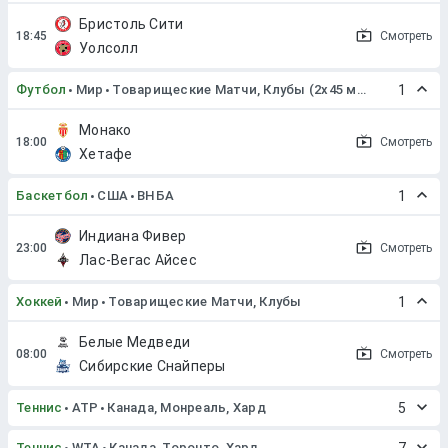
Бристоль Сити
Смотреть
Уолсолл
Футбол
Мир
Товарищеские Матчи, Клубы (2x45 мин. или 2x40 мин.)
1
Монако
Смотреть
Хетафе
Баскетбол
США
ВНБА
1
Индиана Фивер
Смотреть
Лас-Вегас Айсес
Хоккей
Мир
Товарищеские Матчи, Клубы
1
Белые Медведи
Смотреть
Сибирские Снайперы
Теннис
ATP
Канада, Монреаль, Хард
5
Теннис
WTA
Канада, Торонто, Хард