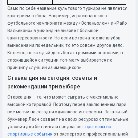
Само по себе название культового турнира не является
критерием отбора. Например, игра испанского
футбольного чемпионата между «Эспаньолом» и «Райо
Вальекано» в уик-энд не вызовет большой
заинтересованности. Но если встреча тех же клубов
вынесена на понедельник, то это совсем другое дело.
Конечно, не каждый день богат громкими анонсами, в
сложившейся ситуации топ-матч выбирается по
принципу «лучший из имеющихся».
Ставка дня на сегодня: советы и
рекомендации при выборе
Ставка дня – та, что может сыграть с максимально
высокой котировкой. Поэтому перед заключением пари
все матчи на сегодня одинаково интересны. Легальный
букмекер Леон создает на своих ресурсах оптимальные
условия для беттинга и предлагает
прогнозы на
спортивные события
от экспертов с профессиональной