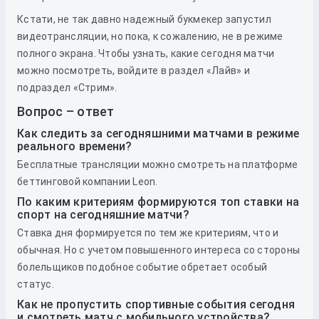
Кстати, не так давно надежный букмекер запустил
видеотрансляции, но пока, к сожалению, не в режиме
полного экрана. Чтобы узнать, какие сегодня матчи
можно посмотреть, войдите в раздел «Лайв» и
подраздел «Стрим».
Вопрос – ответ
Как следить за сегодняшними матчами в режиме
реального времени?
Бесплатные трансляции можно смотреть на платформе
беттинговой компании Leon.
По каким критериям формируются топ ставки на
спорт на сегодняшние матчи?
Ставка дня формируется по тем же критериям, что и
обычная. Но с учетом повышенного интереса со стороны
болельщиков подобное событие обретает особый
статус.
Как не пропустить спортивные события сегодня
и смотреть матч с мобильного устройства?