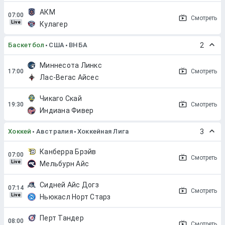
АКМ
Смотреть
Live
Кулагер
Баскетбол
США
ВНБА
2
Миннесота Линкс
Смотреть
Лас-Вегас Айсес
Чикаго Скай
Смотреть
Индиана Фивер
Хоккей
Австралия
Хоккейная Лига
3
Канберра Брэйв
Смотреть
Live
Мельбурн Айс
Сидней Айс Догз
Смотреть
Live
Ньюкасл Норт Старз
Перт Тандер
Смотреть