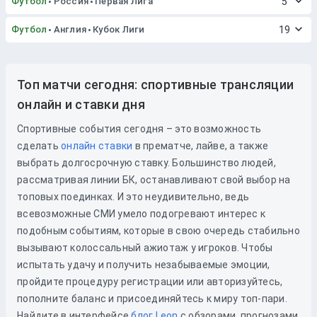
Футбол
Россия
Первая Лига
5
Футбол
Англия
Кубок Лиги
19
Топ матчи сегодня: спортивные трансляции
онлайн и ставки дня
Спортивные события сегодня – это возможность
сделать
онлайн ставки
в прематче, лайве, а также
выбрать долгосрочную ставку. Большинство людей,
рассматривая линии БК, останавливают свой выбор на
топовых поединках. И это неудивительно, ведь
всевозможные СМИ умело подогревают интерес к
подобным событиям, которые в свою очередь стабильно
вызывают колоссальный ажиотаж у игроков. Чтобы
испытать удачу и получить незабываемые эмоции,
пройдите процедуру регистрации или авторизуйтесь,
пополните баланс и присоединяйтесь к миру топ-пари.
Найдите в интерфейсе
блог Leon
с обзорами, прогнозами