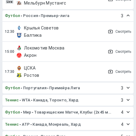
Live
Мельбурн Мустангс
Футбол
Россия
Премьер-лига
3
Крылья Советов
Смотреть
Балтика
Локомотив Москва
Смотреть
Акрон
ЦСКА
Смотреть
Ростов
Футбол
Португалия
Примейра Лига
3
Теннис
WTA
Канада, Торонто, Хард
3
Футбол
Мир
Товарищеские Матчи, Клубы (2x45 мин. или 2x40 мин.)
4
Теннис
ATP
Канада, Монреаль, Хард
4