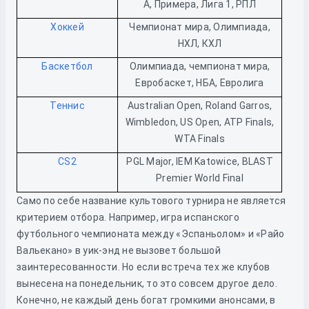
А, Примера, Лига 1, РПЛ
Хоккей
Чемпионат мира, Олимпиада,
НХЛ, КХЛ
Баскетбол
Олимпиада, чемпионат мира,
Евробаскет, НБА, Евролига
Теннис
Australian Open, Roland Garros,
Wimbledon, US Open, ATP Finals,
WTA Finals
CS2
PGL Major, IEM Katowice, BLAST
Premier World Final
Само по себе название культового турнира не является
критерием отбора. Например, игра испанского
футбольного чемпионата между «Эспаньолом» и «Райо
Вальекано» в уик-энд не вызовет большой
заинтересованности. Но если встреча тех же клубов
вынесена на понедельник, то это совсем другое дело.
Конечно, не каждый день богат громкими анонсами, в