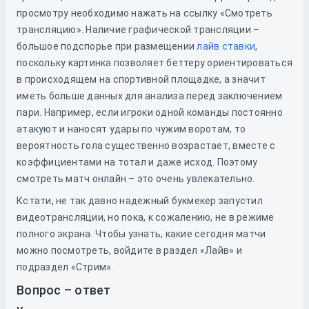
просмотру необходимо нажать на ссылку «Смотреть
трансляцию». Наличие графической трансляции –
большое подспорье при размещении
лайв ставки
,
поскольку картинка позволяет беттеру ориентироваться
в происходящем на спортивной площадке, а значит
иметь больше данных для анализа перед заключением
пари. Например, если игроки одной команды постоянно
атакуют и наносят удары по чужим воротам, то
вероятность гола существенно возрастает, вместе с
коэффициентами на тотал и даже исход. Поэтому
смотреть матч онлайн – это очень увлекательно.
Кстати, не так давно надежный букмекер запустил
видеотрансляции, но пока, к сожалению, не в режиме
полного экрана. Чтобы узнать, какие сегодня матчи
можно посмотреть, войдите в раздел «Лайв» и
подраздел «Стрим».
Вопрос – ответ