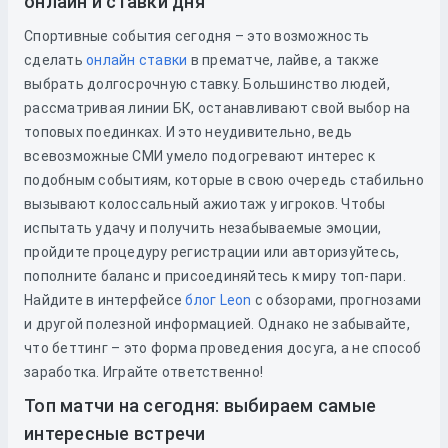
онлайн и ставки дня
Спортивные события сегодня – это возможность
сделать
онлайн ставки
в прематче, лайве, а также
выбрать долгосрочную ставку. Большинство людей,
рассматривая линии БК, останавливают свой выбор на
топовых поединках. И это неудивительно, ведь
всевозможные СМИ умело подогревают интерес к
подобным событиям, которые в свою очередь стабильно
вызывают колоссальный ажиотаж у игроков. Чтобы
испытать удачу и получить незабываемые эмоции,
пройдите процедуру регистрации или авторизуйтесь,
пополните баланс и присоединяйтесь к миру топ-пари.
Найдите в интерфейсе
блог Leon
с обзорами, прогнозами
и другой полезной информацией. Однако не забывайте,
что беттинг – это форма проведения досуга, а не способ
заработка. Играйте ответственно!
Топ матчи на сегодня: выбираем самые
интересные встречи