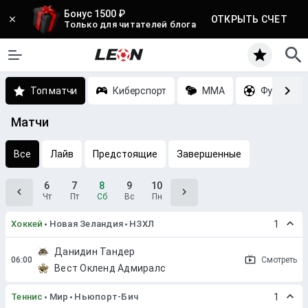
Бонус 1500 ₽
ОТКРЫТЬ СЧЕТ
Только для читателей блога
Топ матчи
Киберспорт
MMA
Футбол
Матчи
Все
Лайв
Предстоящие
Завершенные
6
7
8
9
10
Чт
Пт
Сб
Вс
Пн
Хоккей
Новая Зеландия
НЗХЛ
1
Данидин Тандер
Смотреть
Вест Окленд Адмиралс
Теннис
Мир
Ньюпорт-Бич
1