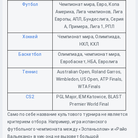
Футбол
Чемпионат мира, Евро, Копа
Америка, Лига чемпионов, Лига
Европы, АПЛ, Бундеслига, Серия
А, Примера, Лига 1, РПЛ
Хоккей
Чемпионат мира, Олимпиада,
НХЛ, КХЛ
Баскетбол
Олимпиада, чемпионат мира,
Евробаскет, НБА, Евролига
Теннис
Australian Open, Roland Garros,
Wimbledon, US Open, ATP Finals,
WTA Finals
CS2
PGL Major, IEM Katowice, BLAST
Premier World Final
Само по себе название культового турнира не является
критерием отбора. Например, игра испанского
футбольного чемпионата между «Эспаньолом» и «Райо
Вальекано» в уик-энд не вызовет большой