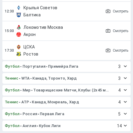
Крылья Советов
Смотреть
Балтика
Локомотив Москва
Смотреть
Акрон
ЦСКА
Смотреть
Ростов
Футбол
Португалия
Примейра Лига
3
Теннис
WTA
Канада, Торонто, Хард
3
Футбол
Мир
Товарищеские Матчи, Клубы (2x45 мин. или 2x40 мин.)
4
Теннис
ATP
Канада, Монреаль, Хард
4
Футбол
Россия
Первая Лига
5
Футбол
Англия
Кубок Лиги
14