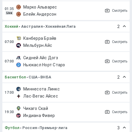
Марко Альварес
Смотреть
Live
Блейк Андерсон
Хоккей
Австралия
Хоккейная Лига
2
Канберра Брэйв
Смотреть
Мельбурн Айс
Сидней Айс Догз
Смотреть
Ньюкасл Норт Старз
Баскетбол
США
ВНБА
2
Миннесота Линкс
Смотреть
Лас-Вегас Айсес
Чикаго Скай
Смотреть
Индиана Фивер
Футбол
Россия
Премьер-лига
3