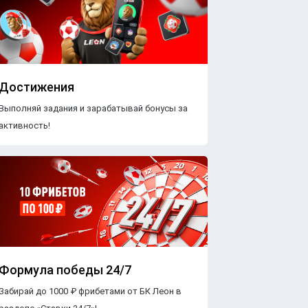
Достижения
Выполняй задания и зарабатывай бонусы за
активность!
Формула победы 24/7
Забирай до 1000 ₽ фрибетами от БК Леон в