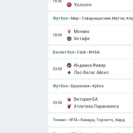
Уолсолл
Футбол
Мир
Товарищеские Матчи, Клуб
Монако
Хетафе
Баскетбол
США
ВНБА
Индиана Фивер
Лас-Вегас Айсес
Футбол
Бразилия
Кубок
Витория БА
Атлетико Паранаэнсе
Теннис
WTA
Канада, Торонто, Хард