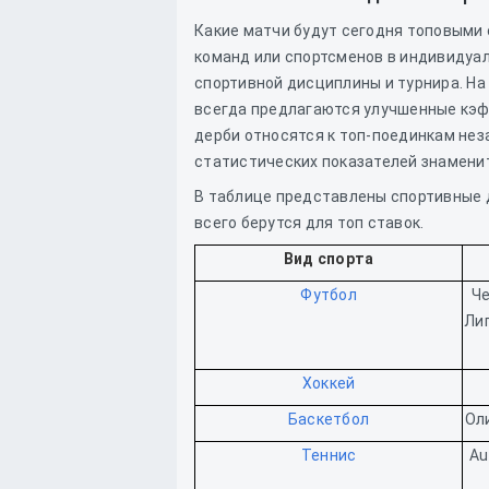
Какие матчи будут сегодня топовыми
команд или спортсменов в индивидуал
спортивной дисциплины и турнира. На
всегда предлагаются улучшенные кэфы
дерби относятся к топ-поединкам нез
статистических показателей знамени
В таблице представлены спортивные 
всего берутся для топ ставок.
Вид спорта
Футбол
Че
Лиг
Хоккей
Баскетбол
Ол
Теннис
Au