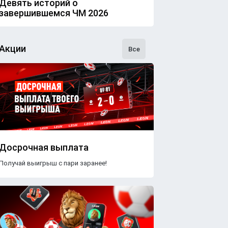
Девять историй о
завершившемся ЧМ 2026
Акции
Все
Досрочная выплата
Получай выигрыш с пари заранее!