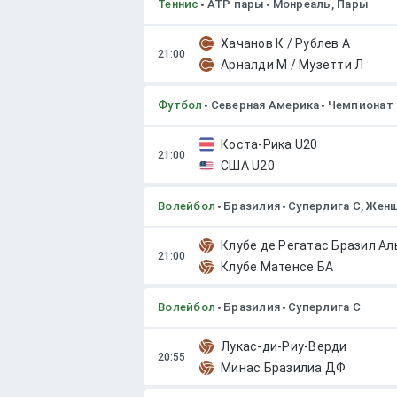
Теннис
ATP пары
Монреаль, Пары
Хачанов К / Рублев А
Арналди М / Музетти Л
Футбол
Северная Америка
Чемпионат
Коста-Рика U20
США U20
Волейбол
Бразилия
Суперлига C, Же
Клубе де Регатас Бразил Ал
Клубе Матенсе БА
Волейбол
Бразилия
Суперлига C
Лукас-ди-Риу-Верди
Минас Бразилиа ДФ