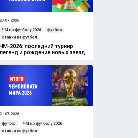
23.07.2026
ЧМ по футболу 2026
футбол
ставки на футбол
ЧМ-2026: последний турнир
легенд и рождение новых звезд
21.07.2026
футбол
ЧМ по футболу 2026
ставки на футбол