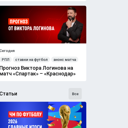
Сегодня
РПЛ
ставки на футбол
анонс матча
Прогноз Виктора Логинова на
матч «Спартак» – «Краснодар»
Статьи
Все