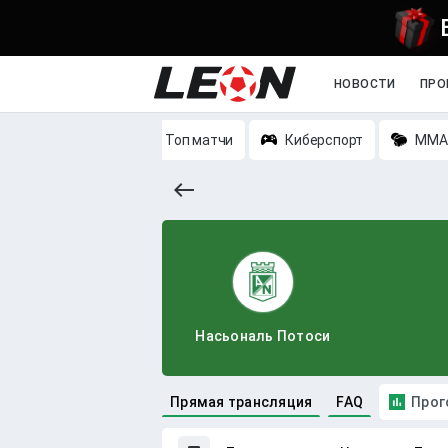
НОВОСТИ
ПРО
Топ матчи
Киберспорт
MMA
Насьональ Потоси
Прямая трансляция
FAQ
Прог