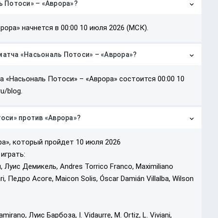
ь Потоси» – «Аврора»?
ора» начнется в 00:00 10 июля 2026 (МСК).
атча «Насьональ Потоси» – «Аврора»?
а «Насьональ Потоси» – «Аврора» состоится 00:00 10
u/blog.
тоси» против «Аврора»?
ра», который пройдет 10 июля 2026
играть:
, Луис Демикель, Andres Torrico Franco, Maximiliano
i, Педро Асоге, Maicon Solis, Óscar Damián Villalba, Wilson
irano, Луис Барбоза, I. Vidaurre, M. Ortiz, L. Viviani,