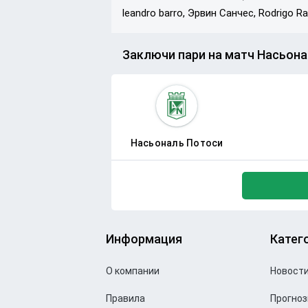
leandro barro, Эрвин Санчес, Rodrigo Ra
Заключи пари на матч Насьона
Насьональ Потоси
Информация
Катег
О компании
Новост
Правила
Прогно