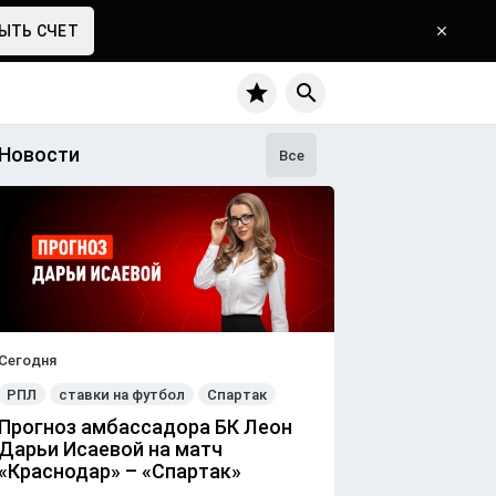
ЫТЬ СЧЕТ
Новости
CS2
Волейбол
Все
Сегодня
РПЛ
ставки на футбол
Спартак
Прогноз амбассадора БК Леон
Дарьи Исаевой на матч
«Краснодар» – «Спартак»