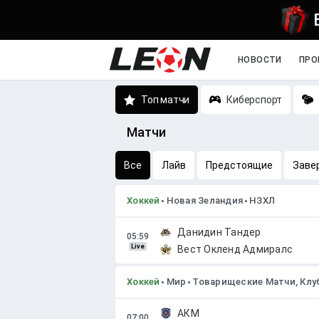
НОВОСТИ
ПРО
Топ матчи
Киберспорт
Матчи
Все
Лайв
Предстоящие
Заве
Хоккей
Новая Зеландия
НЗХЛ
Данидин Тандер
Live
Вест Окленд Адмиралс
Хоккей
Мир
Товарищеские Матчи, Кл
АКМ