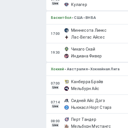
Live
Кулагер
Баскетбол
США
ВНБА
Миннесота Линкс
Лас-Вегас Айсес
Чикаго Скай
Индиана Фивер
Хоккей
Австралия
Хоккейная Лига
Канберра Брэйв
Live
Мельбурн Айс
Сидней Айс Догз
Live
Ньюкасл Норт Старз
Перт Тандер
Live
Мельбурн Мустангс