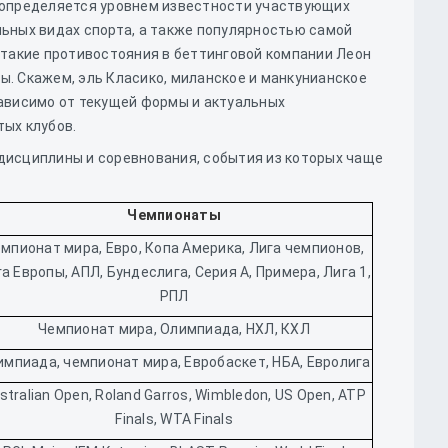
 определяется уровнем известности участвующих
ьных видах спорта, а также популярностью самой
 такие противостояния в беттинговой компании Леон
. Скажем, эль Класико, миланское и манкунианское
ависимо от текущей формы и актуальных
тых клубов.
дисциплины и соревнования, события из которых чаще
Чемпионаты
мпионат мира, Евро, Копа Америка, Лига чемпионов,
а Европы, АПЛ, Бундеслига, Серия А, Примера, Лига 1,
РПЛ
Чемпионат мира, Олимпиада, НХЛ, КХЛ
импиада, чемпионат мира, Евробаскет, НБА, Евролига
stralian Open, Roland Garros, Wimbledon, US Open, ATP
Finals, WTA Finals