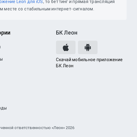
ожение Leon для iOS
, то беттинг и прямая трансляция
м месте со стабильным интернет-сигналом.
ории
БК Леон
и
зы
Скачай мобильное приложение
БК Леон
оды
иченной ответственностью «Леон» 2026