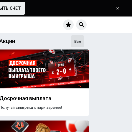
ЫТЬ СЧЕТ
Акции
с
CS2
Волейбол
Все
Досрочная выплата
Получай выигрыш с пари заранее!