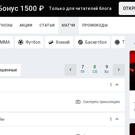
Бонус 1500 ₽
Только для читателей блога
ОТКР
ГНОЗЫ
АКЦИИ
СТАТЬИ
МАТЧИ
ПРОМОКОДЫ
MMA
Футбол
Хоккей
Баскетбол
Тенни
6
7
8
9
10
ршенные
Чт
Пт
Сб
Вс
Пн
1
Смотреть
трансляцию
убы
1