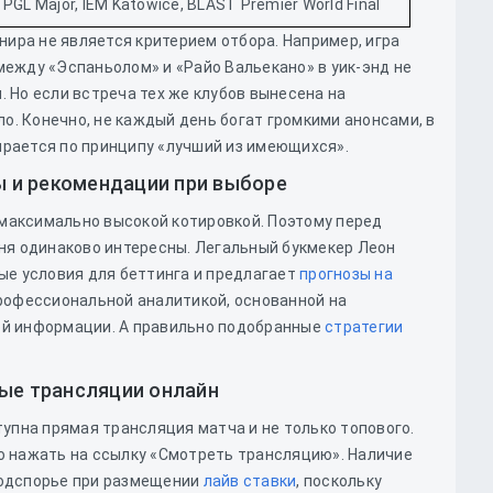
PGL Major, IEM Katowice, BLAST Premier World Final
нира не является критерием отбора. Например, игра
ежду «Эспаньолом» и «Райо Вальекано» в уик-энд не
 Но если встреча тех же клубов вынесена на
ло. Конечно, не каждый день богат громкими анонсами, в
рается по принципу «лучший из имеющихся».
ты и рекомендации при выборе
с максимально высокой котировкой. Поэтому перед
ня одинаково интересны. Легальный букмекер Леон
ые условия для беттинга и предлагает
прогнозы на
рофессиональной аналитикой, основанной на
ой информации. А правильно подобранные
стратегии
ые трансляции онлайн
тупна прямая трансляция матча и не только топового.
о нажать на ссылку «Смотреть трансляцию». Наличие
подспорье при размещении
лайв ставки
, поскольку