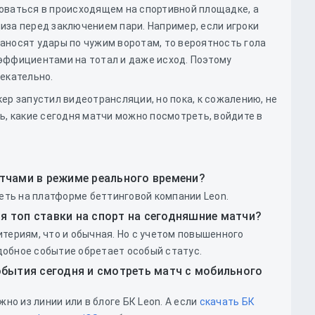
оваться в происходящем на спортивной площадке, а
иза перед заключением пари. Например, если игроки
аносят удары по чужим воротам, то вероятность гола
эффициентами на тотал и даже исход. Поэтому
лекательно.
ер запустил видеотрансляции, но пока, к сожалению, не
ь, какие сегодня матчи можно посмотреть, войдите в
тчами в режиме реального времени?
ть на платформе беттинговой компании Leon.
 топ ставки на спорт на сегодняшние матчи?
итериям, что и обычная. Но с учетом повышенного
добное событие обретает особый статус.
обытия сегодня и смотреть матч с мобильного
жно из линии или в блоге БК Leon. А если
скачать БК