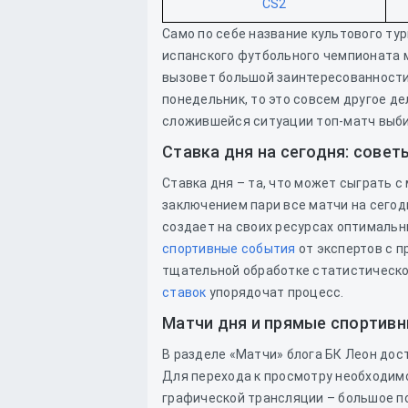
CS2
Само по себе название культового тур
испанского футбольного чемпионата м
вызовет большой заинтересованности.
понедельник, то это совсем другое де
сложившейся ситуации топ-матч выби
Ставка дня на сегодня: сове
Ставка дня – та, что может сыграть 
заключением пари все матчи на сегод
создает на своих ресурсах оптимальн
спортивные события
от экспертов с п
тщательной обработке статистическ
ставок
упорядочат процесс.
Матчи дня и прямые спортивн
В разделе «Матчи» блога БК Леон дос
Для перехода к просмотру необходим
графической трансляции – большое 