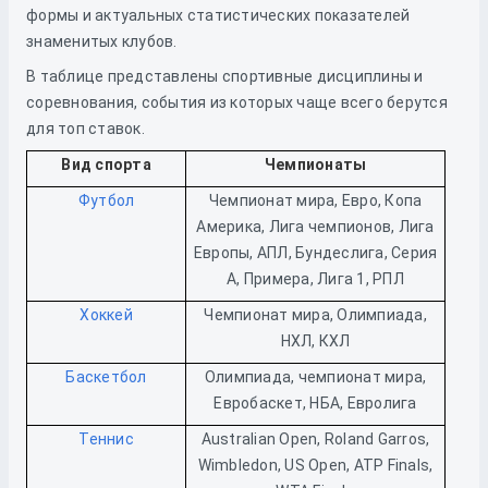
формы и актуальных статистических показателей
знаменитых клубов.
В таблице представлены спортивные дисциплины и
соревнования, события из которых чаще всего берутся
для топ ставок.
Вид спорта
Чемпионаты
Футбол
Чемпионат мира, Евро, Копа
Америка, Лига чемпионов, Лига
Европы, АПЛ, Бундеслига, Серия
А, Примера, Лига 1, РПЛ
Хоккей
Чемпионат мира, Олимпиада,
НХЛ, КХЛ
Баскетбол
Олимпиада, чемпионат мира,
Евробаскет, НБА, Евролига
Теннис
Australian Open, Roland Garros,
Wimbledon, US Open, ATP Finals,