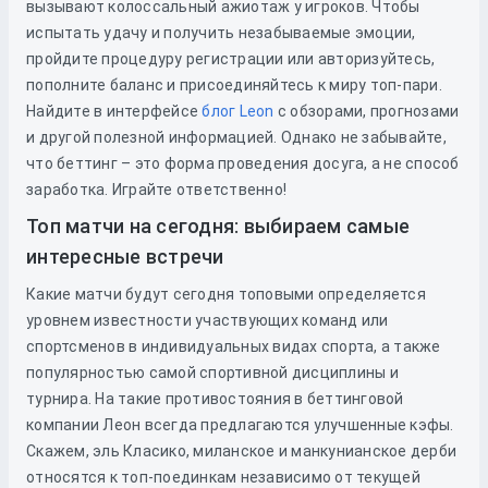
вызывают колоссальный ажиотаж у игроков. Чтобы
испытать удачу и получить незабываемые эмоции,
пройдите процедуру регистрации или авторизуйтесь,
пополните баланс и присоединяйтесь к миру топ-пари.
Найдите в интерфейсе
блог Leon
с обзорами, прогнозами
и другой полезной информацией. Однако не забывайте,
что беттинг – это форма проведения досуга, а не способ
заработка. Играйте ответственно!
Топ матчи на сегодня: выбираем самые
интересные встречи
Какие матчи будут сегодня топовыми определяется
уровнем известности участвующих команд или
спортсменов в индивидуальных видах спорта, а также
популярностью самой спортивной дисциплины и
турнира. На такие противостояния в беттинговой
компании Леон всегда предлагаются улучшенные кэфы.
Скажем, эль Класико, миланское и манкунианское дерби
относятся к топ-поединкам независимо от текущей