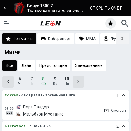
Бонус 1500 ₽
ОТКРЫТЬ СЧЕТ
Только для читателей блога
Топ матчи
Киберспорт
MMA
Футбол
Матчи
Все
Лайв
Предстоящие
Завершенные
6
7
8
9
10
Чт
Пт
Сб
Вс
Пн
Хоккей
Австралия
Хоккейная Лига
1
Перт Тандер
Смотреть
Live
Мельбурн Мустангс
Баскетбол
США
ВНБА
2