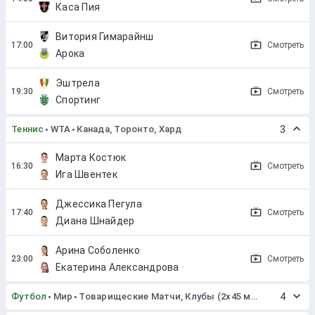
Каса Пия
Витория Гимарайнш
Смотреть
Арока
Эштрела
Смотреть
Спортинг
Теннис
WTA
Канада, Торонто, Хард
3
Марта Костюк
Смотреть
Ига Швентек
Джессика Пегула
Смотреть
Диана Шнайдер
Арина Соболенко
Смотреть
Екатерина Александрова
Футбол
Мир
Товарищеские Матчи, Клубы (2x45 мин. или 2x40 мин.)
4