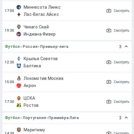
Миннесота Линкс
Смотреть
Лас-Вегас Айсес
Чикаго Скай
Смотреть
Индиана Фивер
Футбол
Россия
Премьер-лига
3
Крылья Советов
Смотреть
Балтика
Локомотив Москва
Смотреть
Акрон
ЦСКА
Смотреть
Ростов
Футбол
Португалия
Примейра Лига
3
Маритиму
Смотреть