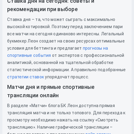
Ставка дня на сегодня: советы и
рекомендации при выборе
Ставка дня – та, что может сыграть с максимально
высокой котировкой. Поэтому перед заключением пари
все матчи на сегодня одинаково интересны. Легальный
букмекер Леон создает на своих ресурсах оптимальные
условия для беттинга и предлагает
прогнозы на
спортивные события
от экспертов с профессиональной
аналитикой, основанной на тщательной обработке
статистической информации. А правильно подобранные
стратегии ставок
упорядочат процесс.
Матчи дня и прямые спортивные
трансляции онлайн
В разделе «Матчи» блога БК Леон доступна прямая
трансляция матча и не только топового. Для перехода к
просмотру необходимо нажать на ссылку «Смотреть
трансляцию». Наличие графической трансляции –