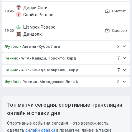
Дерри Сити
Смотреть
Слайго Роверс
Шэмрок Роверс
Смотреть
Дандолк
Футбол
Англия
Кубок Лиги
3
Теннис
WTA
Канада, Торонто, Хард
7
Теннис
ATP
Канада, Монреаль, Хард
7
Футбол
Россия
Молодежная Лига А
8
Топ матчи сегодня: спортивные трансляции
онлайн и ставки дня
Спортивные события сегодня – это возможность
сделать
онлайн ставки
в прематче, лайве, а также