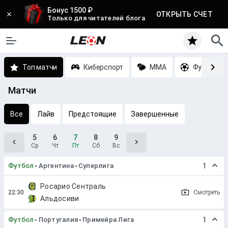
Бонус 1500 ₽
ОТКРЫТЬ СЧЕТ
Только для читателей блога
Топ матчи
Киберспорт
MMA
Футбол
Матчи
Все
Лайв
Предстоящие
Завершенные
5
6
7
8
9
Ср
Чт
Пт
Сб
Вс
Футбол
Аргентина
Суперлига
1
Росарио Сентраль
Смотреть
Альдосиви
Футбол
Португалия
Примейра Лига
1