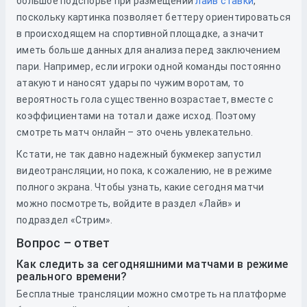
большое подспорье при размещении
лайв ставки
,
поскольку картинка позволяет беттеру ориентироваться
в происходящем на спортивной площадке, а значит
иметь больше данных для анализа перед заключением
пари. Например, если игроки одной команды постоянно
атакуют и наносят удары по чужим воротам, то
вероятность гола существенно возрастает, вместе с
коэффициентами на тотал и даже исход. Поэтому
смотреть матч онлайн – это очень увлекательно.
Кстати, не так давно надежный букмекер запустил
видеотрансляции, но пока, к сожалению, не в режиме
полного экрана. Чтобы узнать, какие сегодня матчи
можно посмотреть, войдите в раздел «Лайв» и
подраздел «Стрим».
Вопрос – ответ
Как следить за сегодняшними матчами в режиме
реального времени?
Бесплатные трансляции можно смотреть на платформе