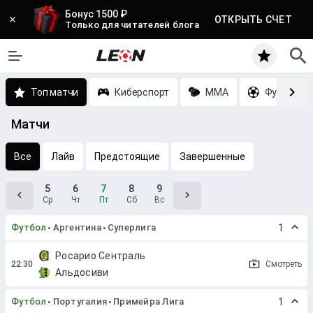
Бонус 1500 ₽
ОТКРЫТЬ СЧЕТ
Только для читателей блога
Топ матчи
Киберспорт
MMA
Футбол
Матчи
Все
Лайв
Предстоящие
Завершенные
5
6
7
8
9
Ср
Чт
Пт
Сб
Вс
Футбол
Аргентина
Суперлига
1
Росарио Сентраль
Смотреть
Альдосиви
Футбол
Португалия
Примейра Лига
1