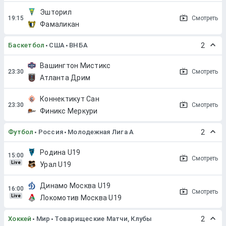
Эшторил
Смотреть
Фамаликан
Баскетбол
США
ВНБА
2
Вашингтон Мистикс
Смотреть
Атланта Дрим
Коннектикут Сан
Смотреть
Финикс Меркури
Футбол
Россия
Молодежная Лига А
2
Родина U19
Смотреть
Live
Урал U19
Динамо Москва U19
Смотреть
Live
Локомотив Москва U19
Хоккей
Мир
Товарищеские Матчи, Клубы
2