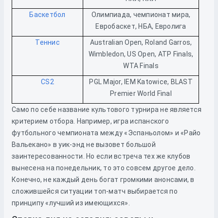
Баскетбол
Олимпиада, чемпионат мира,
Евробаскет, НБА, Евролига
Теннис
Australian Open, Roland Garros,
Wimbledon, US Open, ATP Finals,
WTA Finals
CS2
PGL Major, IEM Katowice, BLAST
Premier World Final
Само по себе название культового турнира не является
критерием отбора. Например, игра испанского
футбольного чемпионата между «Эспаньолом» и «Райо
Вальекано» в уик-энд не вызовет большой
заинтересованности. Но если встреча тех же клубов
вынесена на понедельник, то это совсем другое дело.
Конечно, не каждый день богат громкими анонсами, в
сложившейся ситуации топ-матч выбирается по
принципу «лучший из имеющихся».