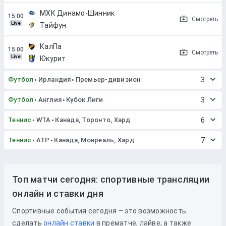
МХК Динамо-Шинник
Смотреть
Live
Тайфун
КалПа
Смотреть
Live
Юкурит
Футбол
Ирландия
Премьер-дивизион
3
Футбол
Англия
Кубок Лиги
3
Теннис
WTA
Канада, Торонто, Хард
6
Теннис
ATP
Канада, Монреаль, Хард
7
Топ матчи сегодня: спортивные трансляции
онлайн и ставки дня
Спортивные события сегодня – это возможность
сделать
онлайн ставки
в прематче, лайве, а также