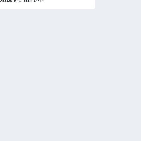
разделе «Ставки 24/7»!