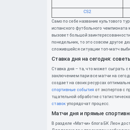
CS2
Само по себе название культового тур
испанского футбольного чемпионата м
вызовет большой заинтересованности.
понедельник, то это совсем другое де
сложившейся ситуации топ-матч выби
Ставка дня на сегодня: сове
Ставка дня – та, что может сыграть 
заключением пари все матчи на сегод
создает на своих ресурсах оптимальн
спортивные события
от экспертов с п
тщательной обработке статистическ
ставок
упорядочат процесс.
Матчи дня и прямые спортивн
В разделе «Матчи» блога БК Леон дос