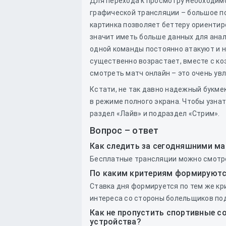
Для перехода к просмотру необходим
графической трансляции – большое 
картинка позволяет беттеру ориентир
значит иметь больше данных для анал
одной команды постоянно атакуют и н
существенно возрастает, вместе с ко
смотреть матч онлайн – это очень ув
Кстати, не так давно надежный букмек
в режиме полного экрана. Чтобы узнат
раздел «Лайв» и подраздел «Стрим».
Вопрос – ответ
Как следить за сегодняшними ма
Бесплатные трансляции можно смотре
По каким критериям формируются
Ставка дня формируется по тем же кр
интереса со стороны болельщиков по
Как не пропустить спортивные с
устройства?