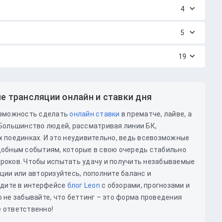
4
5
19
е трансляции онлайн и ставки дня
озможность сделать
онлайн ставки
в прематче, лайве, а
Большинство людей, рассматривая линии БК,
 поединках. И это неудивительно, ведь всевозможные
добным событиям, которые в свою очередь стабильно
роков. Чтобы испытать удачу и получить незабываемые
ции или авторизуйтесь, пополните баланс и
йдите в интерфейсе
блог Leon
с обзорами, прогнозами и
 не забывайте, что беттинг – это форма проведения
те ответственно!