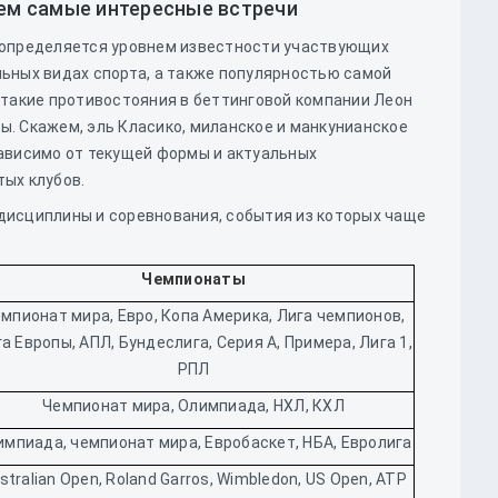
аем самые интересные встречи
 определяется уровнем известности участвующих
ьных видах спорта, а также популярностью самой
 такие противостояния в беттинговой компании Леон
. Скажем, эль Класико, миланское и манкунианское
ависимо от текущей формы и актуальных
тых клубов.
дисциплины и соревнования, события из которых чаще
Чемпионаты
мпионат мира, Евро, Копа Америка, Лига чемпионов,
а Европы, АПЛ, Бундеслига, Серия А, Примера, Лига 1,
РПЛ
Чемпионат мира, Олимпиада, НХЛ, КХЛ
импиада, чемпионат мира, Евробаскет, НБА, Евролига
stralian Open, Roland Garros, Wimbledon, US Open, ATP