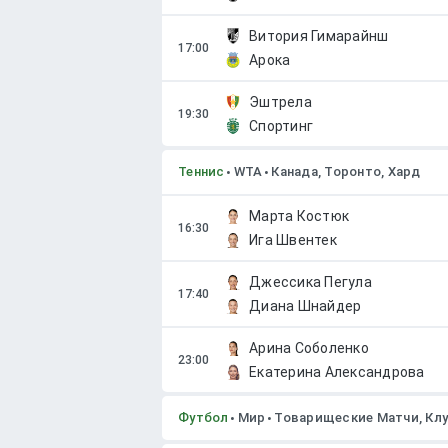
Витория Гимарайнш
Арока
Эштрела
Спортинг
Теннис
WTA
Канада, Торонто, Хард
Марта Костюк
Ига Швентек
Джессика Пегула
Диана Шнайдер
Арина Соболенко
Екатерина Александрова
Футбол
Мир
Товарищеские Матчи, Клуб