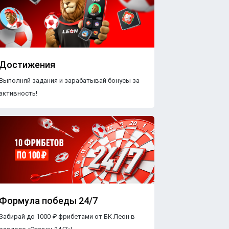
Достижения
Выполняй задания и зарабатывай бонусы за
активность!
Формула победы 24/7
Забирай до 1000 ₽ фрибетами от БК Леон в