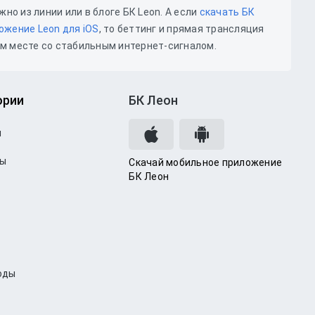
жно из линии или в блоге БК Leon. А если
скачать БК
ожение Leon для iOS
, то беттинг и прямая трансляция
м месте со стабильным интернет-сигналом.
ории
БК Леон
и
зы
Скачай мобильное приложение
БК Леон
оды