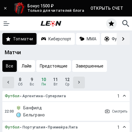
Бонус 1500 ₽
ОТКРЫТЬ СЧЕТ
Только для читателей блога
Топ матчи
Киберспорт
MMA
Футбол
Матчи
Все
Лайв
Предстоящие
Завершенные
8
9
10
11
12
Сб
Вс
Пн
Вт
Ср
Футбол
Аргентина
Суперлига
1
Банфилд
Смотреть
Бельграно
Футбол
Португалия
Примейра Лига
1