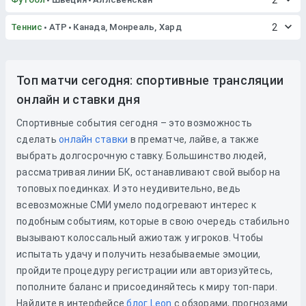
2
Теннис
ATP
Канада, Монреаль, Хард
2
Топ матчи сегодня: спортивные трансляции
онлайн и ставки дня
Спортивные события сегодня – это возможность
сделать
онлайн ставки
в прематче, лайве, а также
выбрать долгосрочную ставку. Большинство людей,
рассматривая линии БК, останавливают свой выбор на
топовых поединках. И это неудивительно, ведь
всевозможные СМИ умело подогревают интерес к
подобным событиям, которые в свою очередь стабильно
вызывают колоссальный ажиотаж у игроков. Чтобы
испытать удачу и получить незабываемые эмоции,
пройдите процедуру регистрации или авторизуйтесь,
пополните баланс и присоединяйтесь к миру топ-пари.
Найдите в интерфейсе
блог Leon
с обзорами, прогнозами