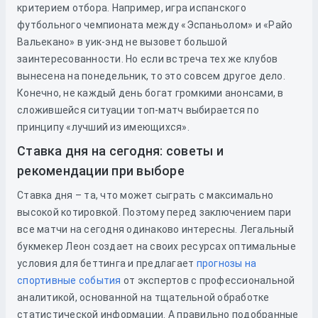
критерием отбора. Например, игра испанского
футбольного чемпионата между «Эспаньолом» и «Райо
Вальекано» в уик-энд не вызовет большой
заинтересованности. Но если встреча тех же клубов
вынесена на понедельник, то это совсем другое дело.
Конечно, не каждый день богат громкими анонсами, в
сложившейся ситуации топ-матч выбирается по
принципу «лучший из имеющихся».
Ставка дня на сегодня: советы и
рекомендации при выборе
Ставка дня – та, что может сыграть с максимально
высокой котировкой. Поэтому перед заключением пари
все матчи на сегодня одинаково интересны. Легальный
букмекер Леон создает на своих ресурсах оптимальные
условия для беттинга и предлагает
прогнозы на
спортивные события
от экспертов с профессиональной
аналитикой, основанной на тщательной обработке
статистической информации. А правильно подобранные