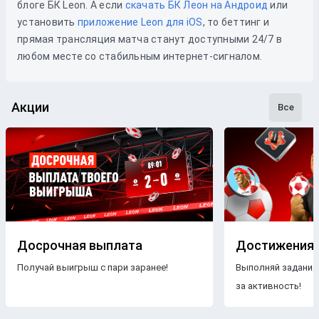
блоге БК Leon. А если
скачать БК Леон на Андроид
или
установить
приложение Leon для iOS
, то беттинг и
прямая трансляция матча станут доступными 24/7 в
любом месте со стабильным интернет-сигналом.
Акции
Все
Досрочная выплата
Достижения
Получай выигрыш с пари заранее!
Выполняй задания
за активность!