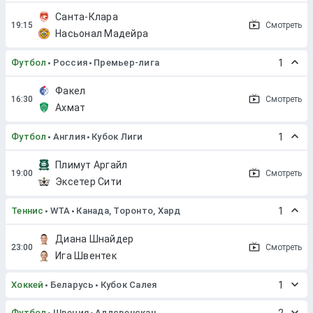
Санта-Клара
Смотреть
Насьонал Мадейра
Футбол
Россия
Премьер-лига
1
Факел
Смотреть
Ахмат
Футбол
Англия
Кубок Лиги
1
Плимут Аргайл
Смотреть
Эксетер Сити
Теннис
WTA
Канада, Торонто, Хард
1
Диана Шнайдер
Смотреть
Ига Швентек
Хоккей
Беларусь
Кубок Салея
1
Футбол
Швеция
Аллсвенскан