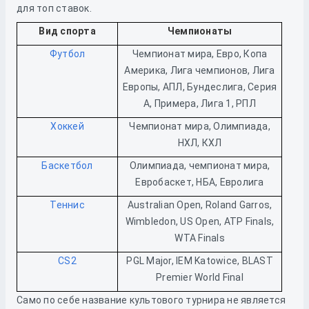
для топ ставок.
Вид спорта
Чемпионаты
Футбол
Чемпионат мира, Евро, Копа
Америка, Лига чемпионов, Лига
Европы, АПЛ, Бундеслига, Серия
А, Примера, Лига 1, РПЛ
Хоккей
Чемпионат мира, Олимпиада,
НХЛ, КХЛ
Баскетбол
Олимпиада, чемпионат мира,
Евробаскет, НБА, Евролига
Теннис
Australian Open, Roland Garros,
Wimbledon, US Open, ATP Finals,
WTA Finals
CS2
PGL Major, IEM Katowice, BLAST
Premier World Final
Само по себе название культового турнира не является