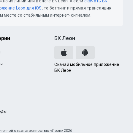
жно из линии или в блоге БК Leon. А если
скачать БК
ожение Leon для iOS
, то беттинг и прямая трансляция
м месте со стабильным интернет-сигналом.
ории
БК Леон
и
зы
Скачай мобильное приложение
БК Леон
оды
иченной ответственностью «Леон» 2026