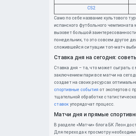
CS2
Само по себе название культового тур
испанского футбольного чемпионата м
вызовет большой заинтересованности.
понедельник, то это совсем другое де
сложившейся ситуации топ-матч выби
Ставка дня на сегодня: сове
Ставка дня – та, что может сыграть 
заключением пари все матчи на сегод
создает на своих ресурсах оптимальн
спортивные события
от экспертов с п
тщательной обработке статистическ
ставок
упорядочат процесс.
Матчи дня и прямые спортивн
В разделе «Матчи» блога БК Леон дос
Для перехода к просмотру необходим