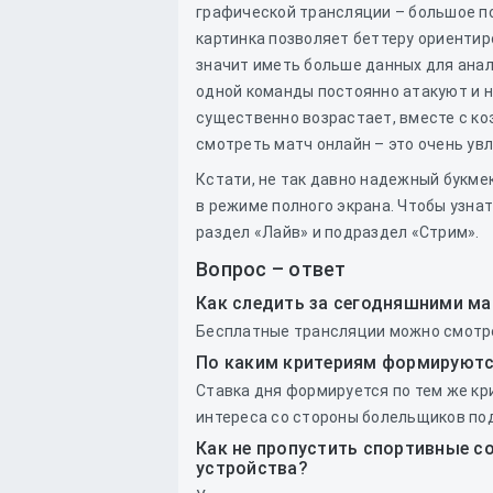
графической трансляции – большое 
картинка позволяет беттеру ориентир
значит иметь больше данных для анал
одной команды постоянно атакуют и н
существенно возрастает, вместе с ко
смотреть матч онлайн – это очень ув
Кстати, не так давно надежный букмек
в режиме полного экрана. Чтобы узнат
раздел «Лайв» и подраздел «Стрим».
Вопрос – ответ
Как следить за сегодняшними ма
Бесплатные трансляции можно смотре
По каким критериям формируются
Ставка дня формируется по тем же кр
интереса со стороны болельщиков по
Как не пропустить спортивные с
устройства?