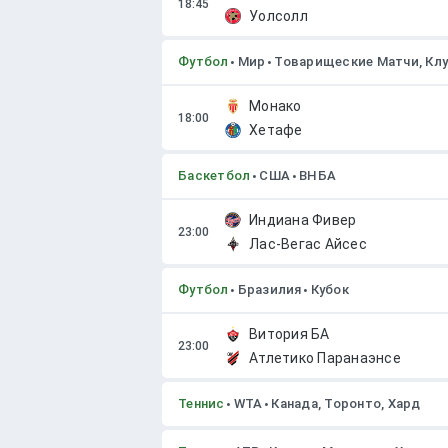
Уолсолл
Футбол
Мир
Товарищеские Матчи, Клуб
Монако
Хетафе
Баскетбол
США
ВНБА
Индиана Фивер
Лас-Вегас Айсес
Футбол
Бразилия
Кубок
Витория БА
Атлетико Паранаэнсе
Теннис
WTA
Канада, Торонто, Хард