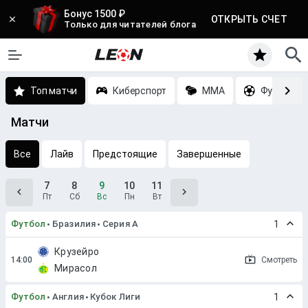
Бонус 1500 ₽
ОТКРЫТЬ СЧЕТ
Только для читателей блога
Топ матчи
Киберспорт
MMA
Футбол
Матчи
Все
Лайв
Предстоящие
Завершенные
7
8
9
10
11
Пт
Сб
Вс
Пн
Вт
Футбол
Бразилия
Серия A
1
Крузейро
Смотреть
Мирасол
Футбол
Англия
Кубок Лиги
1