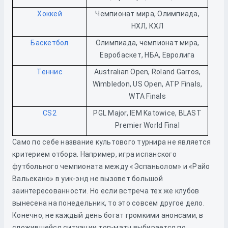
Хоккей
Чемпионат мира, Олимпиада,
НХЛ, КХЛ
Баскетбол
Олимпиада, чемпионат мира,
Евробаскет, НБА, Евролига
Теннис
Australian Open, Roland Garros,
Wimbledon, US Open, ATP Finals,
WTA Finals
CS2
PGL Major, IEM Katowice, BLAST
Premier World Final
Само по себе название культового турнира не является
критерием отбора. Например, игра испанского
футбольного чемпионата между «Эспаньолом» и «Райо
Вальекано» в уик-энд не вызовет большой
заинтересованности. Но если встреча тех же клубов
вынесена на понедельник, то это совсем другое дело.
Конечно, не каждый день богат громкими анонсами, в
сложившейся ситуации топ-матч выбирается по