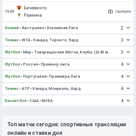
Беневенто
Смотреть
Равенна
Хоккей
Австралия
Хоккейная Лига
2
Теннис
WTA
Канада, Торонто, Хард
3
Футбол
Мир
Товарищеские Матчи, Клубы (2x45 мин. или 2x40 мин.)
3
Футбол
Россия
Премьер-лига
4
Футбол
Португалия
Примейра Лига
4
Теннис
ATP
Канада, Монреаль, Хард
4
Баскетбол
США
ВНБА
4
Топ матчи сегодня: спортивные трансляции
онлайн и ставки дня