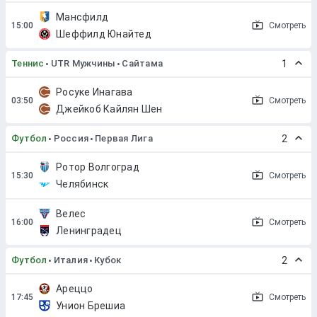
Мансфилд
Смотреть
Шеффилд Юнайтед
Теннис
UTR Мужчины
Сайтама
1
Росуке Инагава
Смотреть
Джейкоб Кайлян Шен
Футбол
Россия
Первая Лига
2
Ротор Волгоград
Смотреть
Челябинск
Велес
Смотреть
Ленинградец
Футбол
Италия
Кубок
2
Ареццо
Смотреть
Унион Брешиа