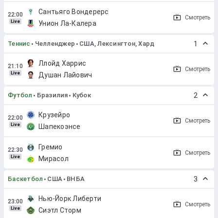
Сантьяго Вондерерс
Смотреть
Live
Унион Ла-Калера
Теннис
Челленджер
США, Лексингтон, Хард
1
Ллойд Харрис
Смотреть
Live
Душан Лайович
Футбол
Бразилия
Кубок
2
Крузейро
Смотреть
Live
Шапекоэнсе
Гремио
Смотреть
Live
Мирасол
Баскетбол
США
ВНБА
3
Нью-Йорк Либерти
Смотреть
Live
Сиэтл Сторм