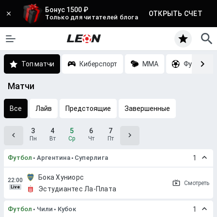
Бонус 1500 ₽
ОТКРЫТЬ СЧЕТ
Только для читателей блога
Топ матчи
Киберспорт
MMA
Футбол
Матчи
Все
Лайв
Предстоящие
Завершенные
3
4
5
6
7
Пн
Вт
Ср
Чт
Пт
Футбол
Аргентина
Суперлига
1
Бока Хуниорс
Смотреть
Live
Эстудиантес Ла-Плата
Футбол
Чили
Кубок
1