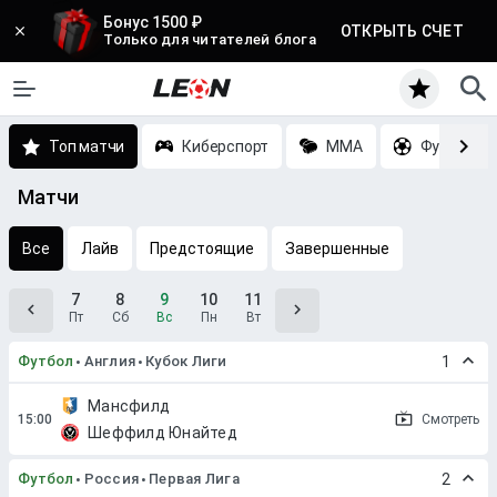
Бонус 1500 ₽
ОТКРЫТЬ СЧЕТ
Только для читателей блога
Топ матчи
Киберспорт
MMA
Футбол
Матчи
Все
Лайв
Предстоящие
Завершенные
7
8
9
10
11
Пт
Сб
Вс
Пн
Вт
Футбол
Англия
Кубок Лиги
1
Мансфилд
Смотреть
Шеффилд Юнайтед
Футбол
Россия
Первая Лига
2