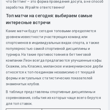
что беттинг – это форма проведения досуга, а не способ
заработка. Играйте ответственно!
Топ матчи на сегодня: выбираем самые
интересные встречи
Какие матчи будут сегодня топовыми определяется
уровнем известности участвующих команд или
спортсменов в индивидуальных видах спорта, а также
популярностью самой спортивной дисциплины и
турнира. На такие противостояния в беттинговой
компании Леон всегда предлагаются улучшенные кэфы.
Скажем, эль Класико, миланское и манкунианское дерби
относятся к топ-поединкам независимо от текущей
формы и актуальных статистических показателей
знаменитых клубов.
В таблице представлены спортивные дисциплины и
соревнования, события из которых чаще всего берутся
для топ ставок.