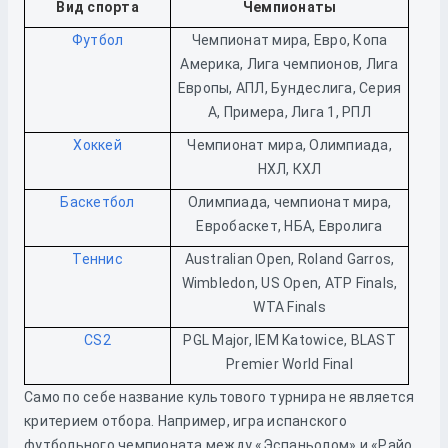
Вид спорта
Чемпионаты
Футбол
Чемпионат мира, Евро, Копа
Америка, Лига чемпионов, Лига
Европы, АПЛ, Бундеслига, Серия
А, Примера, Лига 1, РПЛ
Хоккей
Чемпионат мира, Олимпиада,
НХЛ, КХЛ
Баскетбол
Олимпиада, чемпионат мира,
Евробаскет, НБА, Евролига
Теннис
Australian Open, Roland Garros,
Wimbledon, US Open, ATP Finals,
WTA Finals
CS2
PGL Major, IEM Katowice, BLAST
Premier World Final
Само по себе название культового турнира не является
критерием отбора. Например, игра испанского
футбольного чемпионата между «Эспаньолом» и «Райо