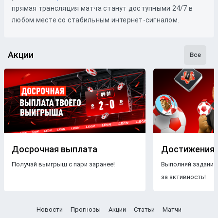
прямая трансляция матча станут доступными 24/7 в
любом месте со стабильным интернет-сигналом.
Акции
Все
Досрочная выплата
Достижения
Получай выигрыш с пари заранее!
Выполняй задания
за активность!
Новости
Прогнозы
Акции
Статьи
Матчи