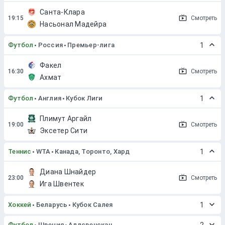
Санта-Клара
Смотреть
Насьонал Мадейра
Футбол
Россия
Премьер-лига
1
Факел
Смотреть
Ахмат
Футбол
Англия
Кубок Лиги
1
Плимут Аргайл
Смотреть
Эксетер Сити
Теннис
WTA
Канада, Торонто, Хард
1
Диана Шнайдер
Смотреть
Ига Швентек
Хоккей
Беларусь
Кубок Салея
1
Футбол
Швеция
Аллсвенскан