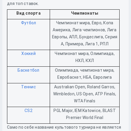
для топ ставок.
Вид спорта
Чемпионаты
Футбол
Чемпионат мира, Евро, Копа
Америка, Лига чемпионов, Лига
Европы, АПЛ, Бундеслига, Серия
А, Примера, Лига 1, РПЛ
Хоккей
Чемпионат мира, Олимпиада,
НХЛ, КХЛ
Баскетбол
Олимпиада, чемпионат мира,
Евробаскет, НБА, Евролига
Теннис
Australian Open, Roland Garros,
Wimbledon, US Open, ATP Finals,
WTA Finals
CS2
PGL Major, IEM Katowice, BLAST
Premier World Final
Само по себе название культового турнира не является