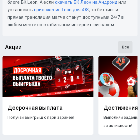
блоге БК Leon. А если
скачать БК Леон на Андроид
или
установить
приложение Leon для iOS
, то беттинг и
прямая трансляция матча станут доступными 24/7 в
любом месте со стабильным интернет-сигналом.
Акции
Все
Досрочная выплата
Достижения
Получай выигрыш с пари заранее!
Выполняй задания
за активность!