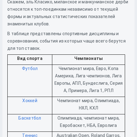
Скажем, эль Класико, миланское и манкунианское дерби
относятся к топ-поединкам независимо от текущей
формы и актуальных статистических показателей
знаменитых клубов.
В таблице представлены спортивные дисциплины и
соревнования, события из которых чаще всего берутся
для топ ставок.
Вид спорта
Чемпионаты
Футбол
Чемпионат мира, Евро, Копа
Америка, Лига чемпионов, Лига
Европы, АПЛ, Бундеслига, Серия
А, Примера, Лига 1, РПЛ
Хоккей
Чемпионат мира, Олимпиада,
НХЛ, КХЛ
Баскетбол
Олимпиада, чемпионат мира,
Евробаскет, НБА, Евролига
Теннис
Australian Open, Roland Garros,