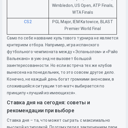
Wimbledon, US Open, ATP Finals,
WTA Finals
CS2
PGL Major, IEM Katowice, BLAST
Premier World Final
Само по себе название культового турнира не является
критерием отбора. Например, игра испанского
футбольного чемпионата между «Эспаньолом» и «Райо
Вальекано» в уик-энд не вызовет большой
заинтересованности. Но если встреча тех же клубов
вынесена на понедельник, то это совсем другое дело.
Конечно, не каждый день богат громкими анонсами, в
сложившейся ситуации топ-матч выбирается по
принципу «лучший из имеющихся».
Ставка дня на сегодня: советы и
рекомендации при выборе
Ставка дня – та, что может сыграть с максимально
высокой котировкой. Поэтому перед заключением пари