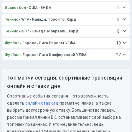
Баскетбол
США
ВНБА
2
Теннис
WTA
Канада, Торонто, Хард
8
Теннис
ATP
Канада, Монреаль, Хард
8
Футбол
Европа
Лига Европы УЕФА
10
Футбол
Европа
Лига Конференций УЕФА
27
Топ матчи сегодня: спортивные трансляции
онлайн и ставки дня
Спортивные события сегодня – это возможность
сделать
онлайн ставки
в прематче, лайве, а также
выбрать долгосрочную ставку. Большинство людей,
рассматривая линии БК, останавливают свой выбор на
топовых поединках. И это неудивительно, ведь
всевозможные СМИ умело подогревают интерес к