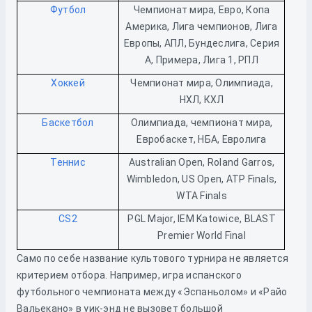
Футбол
Чемпионат мира, Евро, Копа
Америка, Лига чемпионов, Лига
Европы, АПЛ, Бундеслига, Серия
А, Примера, Лига 1, РПЛ
Хоккей
Чемпионат мира, Олимпиада,
НХЛ, КХЛ
Баскетбол
Олимпиада, чемпионат мира,
Евробаскет, НБА, Евролига
Теннис
Australian Open, Roland Garros,
Wimbledon, US Open, ATP Finals,
WTA Finals
CS2
PGL Major, IEM Katowice, BLAST
Premier World Final
Само по себе название культового турнира не является
критерием отбора. Например, игра испанского
футбольного чемпионата между «Эспаньолом» и «Райо
Вальекано» в уик-энд не вызовет большой