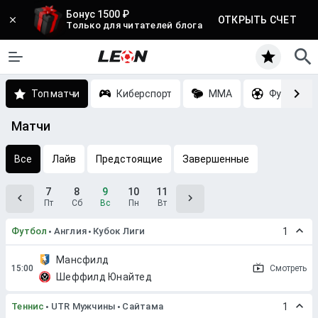
Бонус 1500 ₽
ОТКРЫТЬ СЧЕТ
Только для читателей блога
Топ матчи
Киберспорт
MMA
Футбол
Матчи
Все
Лайв
Предстоящие
Завершенные
7
8
9
10
11
Пт
Сб
Вс
Пн
Вт
Футбол
Англия
Кубок Лиги
1
Мансфилд
Смотреть
Шеффилд Юнайтед
Теннис
UTR Мужчины
Сайтама
1