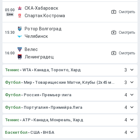
СКА-Хабаровск
Смотреть
Live
Спартак Кострома
Ротор Волгоград
Смотреть
Челябинск
Велес
Смотреть
Ленинградец
Теннис
WTA
Канада, Торонто, Хард
3
Футбол
Мир
Товарищеские Матчи, Клубы (2x45 мин. или 2x40 мин.)
3
Футбол
Россия
Премьер-лига
4
Футбол
Португалия
Примейра Лига
4
Теннис
ATP
Канада, Монреаль, Хард
4
Баскетбол
США
ВНБА
4