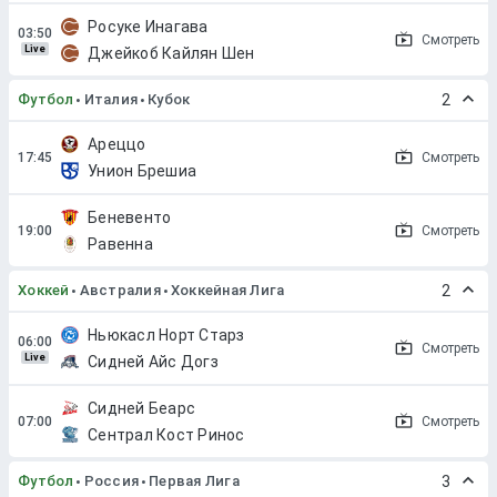
Росуке Инагава
Смотреть
Live
Джейкоб Кайлян Шен
Футбол
Италия
Кубок
2
Ареццо
Смотреть
Унион Брешиа
Беневенто
Смотреть
Равенна
Хоккей
Австралия
Хоккейная Лига
2
Ньюкасл Норт Старз
Смотреть
Live
Сидней Айс Догз
Сидней Беарс
Смотреть
Сентрал Кост Ринос
Футбол
Россия
Первая Лига
3