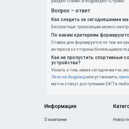
раздел «Лайв» и подраздел «Стрим».
Вопрос – ответ
Как следить за сегодняшними ма
Бесплатные трансляции можно смотре
По каким критериям формируются
Ставка дня формируется по тем же кр
интереса со стороны болельщиков по
Как не пропустить спортивные с
устройства?
Узнать о том, какие сегодня матчи, мо
Леон на Андроид
или установить
прил
матча станут доступными 24/7 в любо
Информация
Катег
О компании
Новост