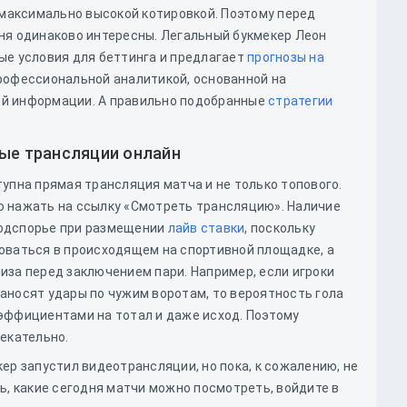
с максимально высокой котировкой. Поэтому перед
ня одинаково интересны. Легальный букмекер Леон
ые условия для беттинга и предлагает
прогнозы на
рофессиональной аналитикой, основанной на
ой информации. А правильно подобранные
стратегии
ые трансляции онлайн
тупна прямая трансляция матча и не только топового.
о нажать на ссылку «Смотреть трансляцию». Наличие
подспорье при размещении
лайв ставки
, поскольку
оваться в происходящем на спортивной площадке, а
иза перед заключением пари. Например, если игроки
аносят удары по чужим воротам, то вероятность гола
эффициентами на тотал и даже исход. Поэтому
лекательно.
ер запустил видеотрансляции, но пока, к сожалению, не
ь, какие сегодня матчи можно посмотреть, войдите в