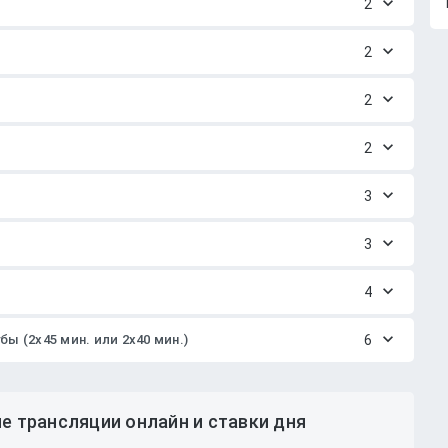
2
2
2
2
3
3
4
ы (2x45 мин. или 2x40 мин.)
6
е трансляции онлайн и ставки дня