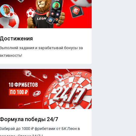
Достижения
Выполняй задания и зарабатывай бонусы за
активность!
Формула победы 24/7
Забирай до 1000 ₽ фрибетами от БК Леон в