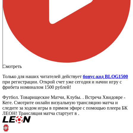
Смотреть
Только для наших читателей действует
бонус-код BLOG1500
при регистрации. Открой счет уже сегодня и начни игру с
фрибета номиналом 1500 рублей!
Футбол. Товарищеские Матчи, Клубы.
. Встреча Хвидовре -
Кеге. Смотрите онлайн визуальную трансляцию матча и
следите за ходом игры в прямом эфире c помощью плеера БК
ЛЕОН! Трансляция матча стартует в
.