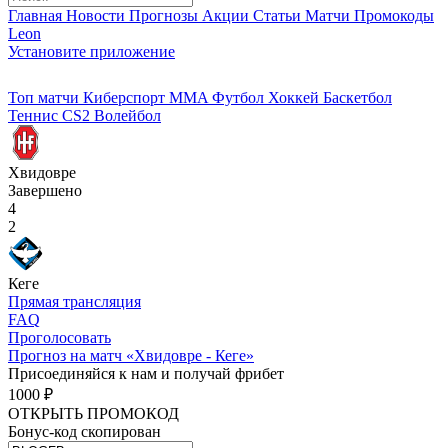
Главная
Новости
Прогнозы
Акции
Статьи
Матчи
Промокоды
Leon
Установите приложение
Топ матчи
Киберспорт
MMA
Футбол
Хоккей
Баскетбол
Теннис
CS2
Волейбол
Хвидовре
Завершено
4
2
Кеге
Прямая трансляция
FAQ
Проголосовать
Прогноз на матч «Хвидовре - Кеге»
Присоединяйся к нам и получай фрибет
1000 ₽
ОТКРЫТЬ ПРОМОКОД
Бонус-код скопирован