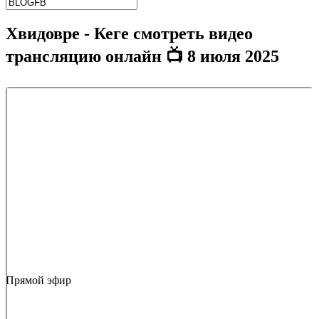
Хвидовре - Кеге смотреть видео
трансляцию онлайн 📺 8 июля 2025
Прямой эфир