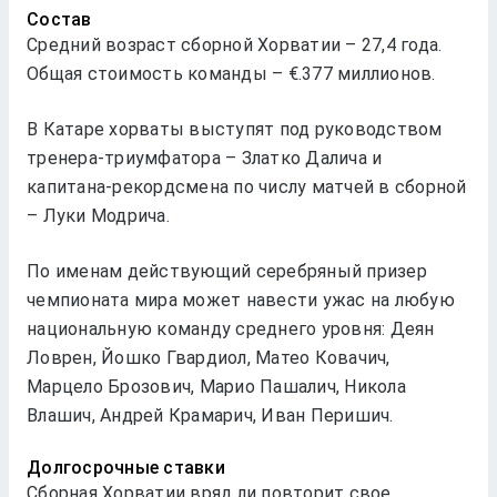
Состав
Средний возраст сборной Хорватии – 27,4 года.
Общая стоимость команды – €.377 миллионов.
В Катаре хорваты выступят под руководством
тренера-триумфатора – Златко Далича и
капитана-рекордсмена по числу матчей в сборной
– Луки Модрича.
По именам действующий серебряный призер
чемпионата мира может навести ужас на любую
национальную команду среднего уровня: Деян
Ловрен, Йошко Гвардиол, Матео Ковачич,
Марцело Брозович, Марио Пашалич, Никола
Влашич, Андрей Крамарич, Иван Перишич.
Долгосрочные ставки
Сборная Хорватии вряд ли повторит свое