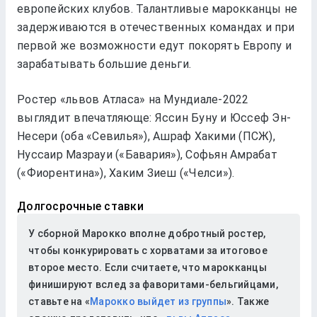
европейских клубов. Талантливые марокканцы не
задерживаются в отечественных командах и при
первой же возможности едут покорять Европу и
зарабатывать большие деньги.
Ростер «львов Атласа» на Мундиале-2022
выглядит впечатляюще: Яссин Буну и Юссеф Эн-
Несери (оба «Севилья»), Ашраф Хакими (ПСЖ),
Нуссаир Мазрауи («Бавария»), Софьян Амрабат
(«Фиорентина»), Хаким Зиеш («Челси»).
Долгосрочные ставки
У сборной Марокко вполне добротный ростер,
чтобы конкурировать с хорватами за итоговое
второе место. Если считаете, что марокканцы
финишируют вслед за фаворитами-бельгийцами,
ставьте на «
Марокко выйдет из группы
». Также