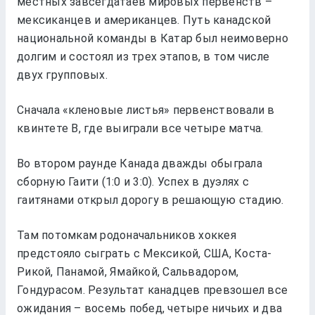
местных завсегдатаев мировых первенств –
мексиканцев и американцев. Путь канадской
национальной команды в Катар был неимоверно
долгим и состоял из трех этапов, в том числе
двух групповых.
Сначала «кленовые листья» первенствовали в
квинтете В, где выиграли все четыре матча.
Во втором раунде Канада дважды обыграла
сборную Гаити (1:0 и 3:0). Успех в дуэлях с
гаитянами открыл дорогу в решающую стадию.
Там потомкам родоначальников хоккея
предстояло сыграть с Мексикой, США, Коста-
Рикой, Панамой, Ямайкой, Сальвадором,
Гондурасом. Результат канадцев превзошел все
ожидания – восемь побед, четыре ничьих и два