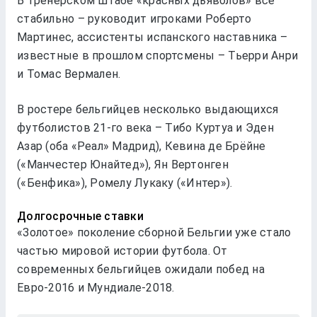
В тренерском штабе «красных дьяволов» все
стабильно – руководит игроками Роберто
Мартинес, ассистенты испанского наставника –
известные в прошлом спортсмены – Тьерри Анри
и Томас Вермален.
В ростере бельгийцев несколько выдающихся
футболистов 21-го века – Тибо Куртуа и Эден
Азар (оба «Реал» Мадрид), Кевина де Брёйне
(«Манчестер Юнайтед»), Ян Вертонген
(«Бенфика»), Ромелу Лукаку («Интер»).
Долгосрочные ставки
«Золотое» поколение сборной Бельгии уже стало
частью мировой истории футбола. От
современных бельгийцев ожидали побед на
Евро-2016 и Мундиале-2018.