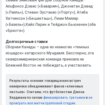
Самые знаковые фигуры сборной Канады –
Альфонсо Дэвис («Бавария»), Джонатан Дэвид
(«Лилль»), Стивен Эустакио («Порту»), Атиба
Хатчинсон («Бешикташ»), Лиам Миллар
(«Базель»),Кайл Ларин и Тейджон Бьюкенен (оба
«Брюгге»).
Долгосрочные ставки
Сборная Канады – одна из немногих «темных
лошадок» катарского Мундиаля. Бесспорно, эта
североамериканская команда приехала на
Ближний Восток не побеждать, а участвовать.
Результаты осенних товарищеских встреч
наверняка обнадеживают фанов «кленовых
листьев». Считаем, что футболистам Джона
Хердмана по силам
финишировать третьими
и
не
проиграть все матчи групповой стадии
.