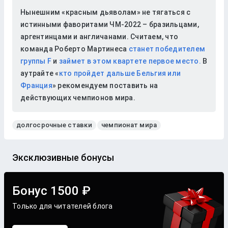
Нынешним «красным дьяволам» не тягаться с
истинными фаворитами ЧМ-2022 – бразильцами,
аргентинцами и англичанами. Считаем, что
команда Роберто Мартинеса
станет победителем
группы F
и
займет в этом квартете первое место.
В
аутрайте «
кто пройдет дальше Бельгия или
Франция
» рекомендуем поставить на
действующих чемпионов мира.
долгосрочные ставки
чемпионат мира
Эксклюзивные бонусы
Бонус 1500 ₽
Только для читателей блога