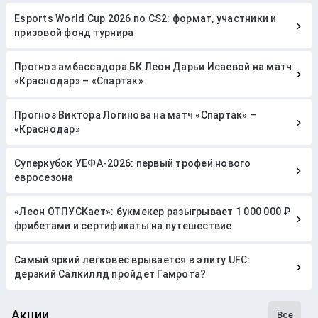
Esports World Cup 2026 по CS2: формат, участники и
призовой фонд турнира
Прогноз амбассадора БК Леон Дарьи Исаевой на матч
«Краснодар» – «Спартак»
Прогноз Виктора Логинова на матч «Спартак» –
«Краснодар»
Суперкубок УЕФА-2026: первый трофей нового
евросезона
«Леон ОТПУСКает»: букмекер разыгрывает 1 000 000 ₽
фрибетами и сертификаты на путешествие
Самый яркий легковес врывается в элиту UFC:
дерзкий Салкиллд пройдет Гамрота?
Акции
Все