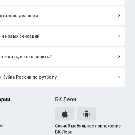
осталось два шага
в и новых сенсаций
о ждать, в кого верить?
и Кубка России по футболу
ории
БК Леон
и
зы
Скачай мобильное приложение
БК Леон