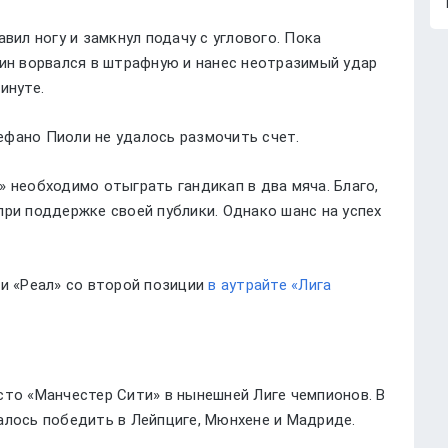
вил ногу и замкнул подачу с углового. Пока
нин ворвался в штрафную и нанес неотразимый удар
инуте.
фано Пиоли не удалось размочить счет.
 необходимо отыграть гандикап в два мяча. Благо,
при поддержке своей публики. Однако шанс на успех
и «Реал» со второй позиции
в аутрайте «Лига
сто «Манчестер Сити» в нынешней Лиге чемпионов. В
алось победить в Лейпциге, Мюнхене и Мадриде.