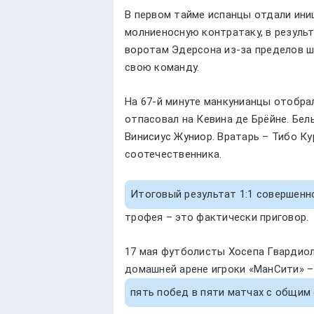
В первом тайме испанцы отдали иниц
молниеносную контратаку, в резуль
воротам Эдерсона из-за пределов ш
свою команду.
На 67-й минуте манкунианцы отобрал
отпасовал на Кевина де Брёйне. Бел
Винисиус Жуниор. Вратарь – Тибо Ку
соотечественника.
Итоговый результат 1:1 совершенн
трофея – это фактически приговор.
17 мая футболисты Хосепа Гвардиол
домашней арене игроки «МанСити» –
пять побед в пяти матчах с общим 