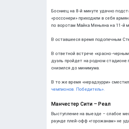
Босниец на 8-й минуте удачно подста
«россонери» приходили в себя армя
по воротам Майка Меньяна на 11-й м
В оставшееся время подопечным Сте
В ответной встрече «красно-черным»
дуэль пройдет на родном стадионе 
снизился до минимума.
В то же время «нерадзурри» сместил
чемпионов. Победитель».
Манчестер Сити – Реал
Выступление на выезде – слабое ме
раунде плей-офф «горожанам» не уд