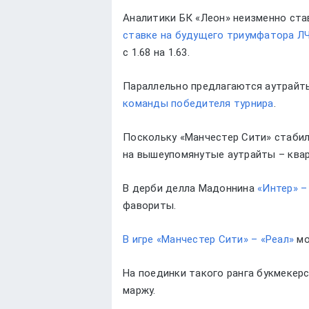
Аналитики БК «Леон» неизменно ста
ставке на будущего триумфатора ЛЧ
с 1.68 на 1.63.
Параллельно предлагаются аутрай
команды победителя турнира
.
Поскольку «Манчестер Сити» стабил
на вышеупомянутые аутрайты – квар
В дерби делла Мадоннина
«Интер» –
фавориты.
В игре «Манчестер Сити» – «Реал»
мо
На поединки такого ранга букмекер
маржу.