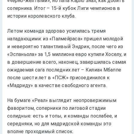
«черно-желтыми», но папа Карло знал, как добить
соперника. Итог – 15-й кубок Лиги чемпионов в
истории королевского клуба.
Летом команда здорово усилилась тремя
нападающими: из «Палмейраса» пришел молодой
и невероятно талантливый Эндрик, после чего из
«Эспаньола» за 1,5 миллиона евро купили Хоселу, и
в довершение всего, наконец, завершилась самая
ожидаемая сага последних лет – Килиан Мбаппе
после шести лет в «ПСЖ» присоединился к
«Мадриду» в качестве свободного агента.
На бумаге «Реал» выглядит неопровержимым
фаворитом, соперники по лиговой стадии
солидные: есть и топы, и команды послабее, и
середняки, но для мадридской команды это
вполне проходимый список.