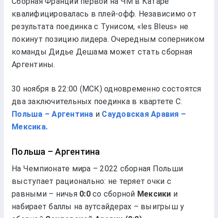
Сборная Франции первой на ЧМ в Катаре
квалифицировалась в плей-офф. Независимо от
результата поединка с Тунисом, «les Bleus» не
покинут позицию лидера. Очередным соперником
команды Дидье Дешама может стать сборная
Аргентины.
30 ноября в 22:00 (МСК) одновременно состоятся
два заключительных поединка в квартете C:
Польша – Аргентина
и
Саудовская Аравия –
Мексика.
Польша – Аргентина
На Чемпионате мира – 2022 сборная Польши
выступает рационально: не теряет очки с
равными – ничья
0:0
со сборной
Мексики
и
набирает баллы на аутсайдерах – выигрыш у