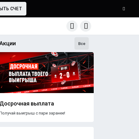
ЫТЬ СЧЕТ
Акции
Все
Досрочная выплата
Получай выигрыш с пари заранее!