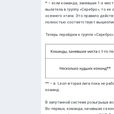
* – если команда, занявшая 1-е мес
вылетела в группу «Серебро», то ее
осеннего этапа. Это правило действу
полностью соответствует вышеопи
Теперь перейдем к группе «Серебро»
** – в Leon-вторая лига пока не ра
команд.
В запутанной системе розыгрыша в
Во-первых, команда, начавшая сезон