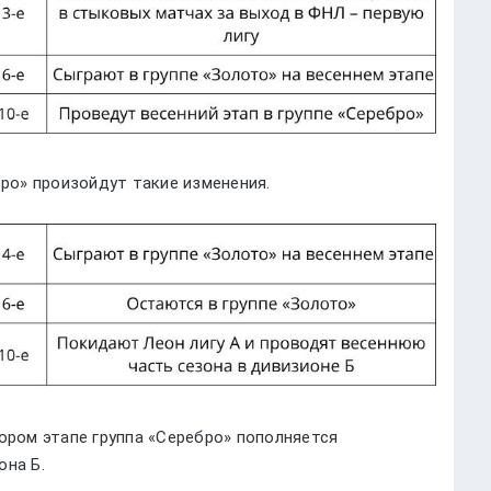
бро» произойдут такие изменения.
ором этапе группа «Серебро» пополняется
она Б.