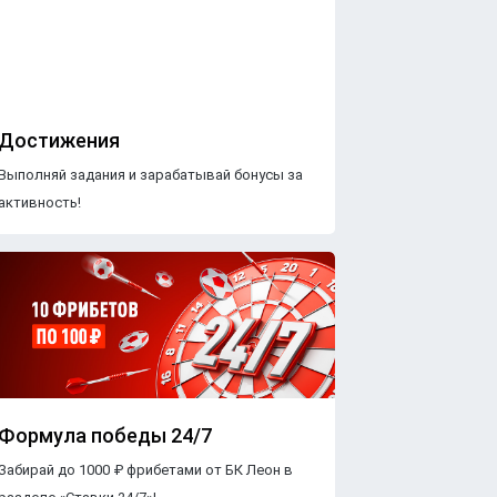
Достижения
Выполняй задания и зарабатывай бонусы за
активность!
Формула победы 24/7
Забирай до 1000 ₽ фрибетами от БК Леон в