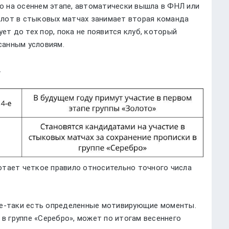
то на осеннем этапе, автоматически вышла в ФНЛ или
 слот в стыковых матчах занимает вторая команда
ет до тех пор, пока не появится клуб, который
санным условиям.
.
ботает четкое правило относительно точного числа
се-таки есть определенные мотивирующие моменты.
 в группе «Серебро», может по итогам весеннего