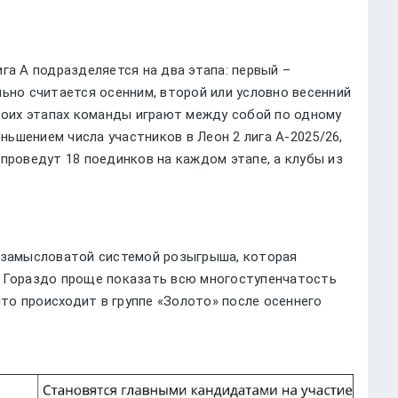
га А подразделяется на два этапа: первый –
ьно считается осенним, второй или условно весенний
обоих этапах команды играют между собой по одному
еньшением числа участников в Леон 2 лига А-2025/26,
проведут 18 поединков на каждом этапе, а клубы из
 замысловатой системой розыгрыша, которая
. Гораздо проще показать всю многоступенчатость
что происходит в группе «Золото» после осеннего