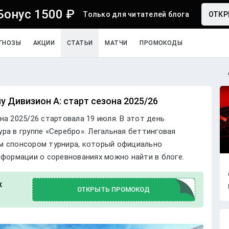
Бонус 1500 ₽
Только для читателей блога
ОТКР
ГНОЗЫ
АКЦИИ
СТАТЬИ
МАТЧИ
ПРОМОКОДЫ
лу Дивизион А: старт сезона 2025/26
на 2025/26 стартовала 19 июля. В этот день
ра в группе «Серебро». Легальная беттинговая
м спонсором турнира, который официально
нформации о соревнованиях можно найти в блоге.
х
ОТКРЫТЬ ПРОМОКОД