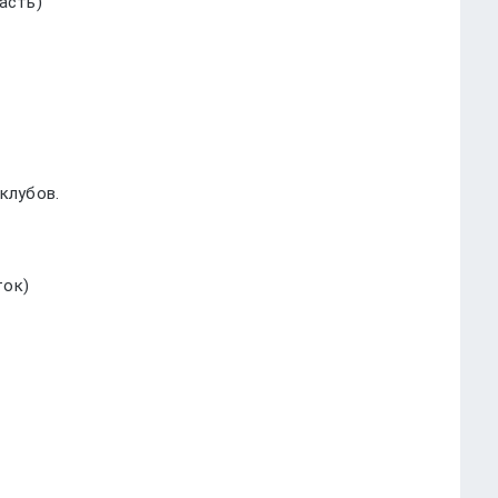
асть)
клубов.
ток)