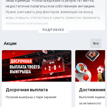
лишь единицы. Чтобы предсказать результат матча,
недостаточно полагаться на собственную интуицию.
Нужно учитывать ряд факторов, влияющих на исход
игры, открыть статистику и суметь грамотно применить
полученную информацию.
ПОДРОБНЕЕ
Профессиональные прогнозы на футбол
— это то, на что
стоит опираться, если хочется сэкономить время и
сделать взвешенные
ставки
. Наши
эксперты
следят как
Акции
Все
за статистикой, так и за букмекерской линией. Поэтому
бетторы получат максимально точные
прогнозы
с
анализом
и наиболее выгодные
коэффициенты
для
ставки
на футбольные
матчи
разных
команд
.
Бесплатные прогнозы на футбол
В блоге БК Леон каждому желающему предоставляется
свободный доступ к беттинговому контенту. Поэтому на
Досрочная выплата
Достижения
страницах нашего ресурса размещаются только
Получай выигрыш с пари заранее!
Выполняй задания
бесплатные прогнозы на футбол
.
Знакомясь с
за активность!
опубликованными материалами, пользователи ничем не