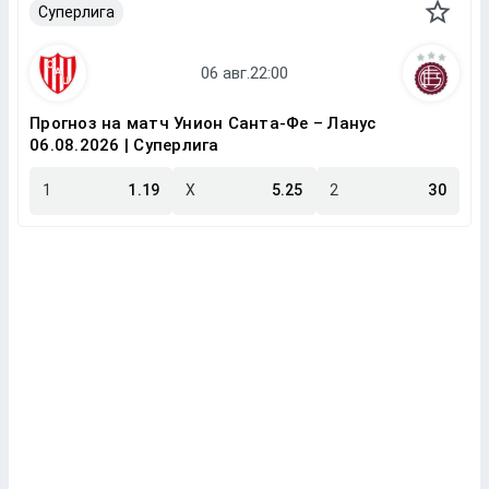
Суперлига
Прогноз на матч Унион Санта-Фе – Ланус
06.08.2026 | Суперлига
1
1.19
X
5.25
2
30